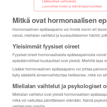
Lääkkeelliset vaihtoehdot
Luonnolliset hoidot ja elämäntapamuutokset
Mitkä ovat hormonaalisen ep
Hormonaalinen epätasapaino voi ilmetä monin eri tavoin, j
vaivat, mielialan vaihtelut ja kuukautiskierron häiriöt, j
Yleisimmät fyysiset oireet
Fyysiset oireet hormonaalisesta epätasapainosta voivat s
epäsäännölliset kuukautiset ovat yleisiä. Miehillä taas v
Lisäksi hormonaalinen epätasapaino voi johtaa painonn
kyky säädellä aineenvaihduntaa heikkenee, mikä voi ai
Mielialan vaihtelut ja psykologiset o
Mielialan vaihtelut ovat yleisiä hormonaalisen epätasap
mikä voi vaikuttaa päivittäiseen elämään. Nämä psykolo
vaihteluista naisilla.