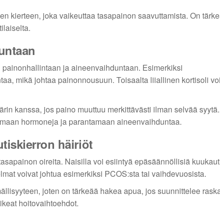
den kierteen, joka vaikeuttaa tasapainon saavuttamista. On tärk
laiselta.
duntaan
 painonhallintaan ja aineenvaihduntaan. Esimerkiksi
a, mikä johtaa painonnousuun. Toisaalta liiallinen kortisoli vo
rin kanssa, jos paino muuttuu merkittävästi ilman selvää syytä.
ttamaan hormoneja ja parantamaan aineenvaihduntaa.
tiskierron häiriöt
asapainon oireita. Naisilla voi esiintyä epäsäännöllisiä kuukauti
mat voivat johtua esimerkiksi PCOS:sta tai vaihdevuosista.
llisyyteen, joten on tärkeää hakea apua, jos suunnittelee raska
ikeat hoitovaihtoehdot.