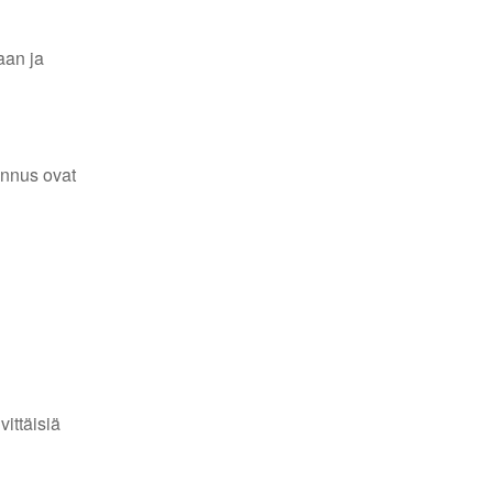
aan ja
ennus ovat
ittäisiä