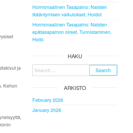
Hormonaalinen Tasapaino: Naisten
ikääntymisen vaikutukset, Hoidot
Hormonaalinen Tasapaino: Naisten
epätasapainon oireet, Tunnistaminen,
yysiset
Hoito
HAKU
iskivut ja
Search
for:
a. Kehon
ARKISTO
February 2026
January 2026
yneisyyttä,
ronin