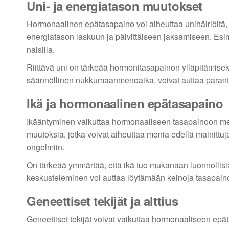
Uni- ja energiatason muutokset
Hormonaalinen epätasapaino voi aiheuttaa unihäiriöitä,
energiatason laskuun ja päivittäiseen jaksamiseen. Esimer
naisilla.
Riittävä uni on tärkeää hormonitasapainon ylläpitämiseksi
säännöllinen nukkumaanmenoaika, voivat auttaa paran
Ikä ja hormonaalinen epätasapaino
Ikääntyminen vaikuttaa hormonaaliseen tasapainoon mer
muutoksia, jotka voivat aiheuttaa monia edellä mainittuja
ongelmiin.
On tärkeää ymmärtää, että ikä tuo mukanaan luonnollisia
keskusteleminen voi auttaa löytämään keinoja tasapaino
Geneettiset tekijät ja alttius
Geneettiset tekijät voivat vaikuttaa hormonaaliseen epäta