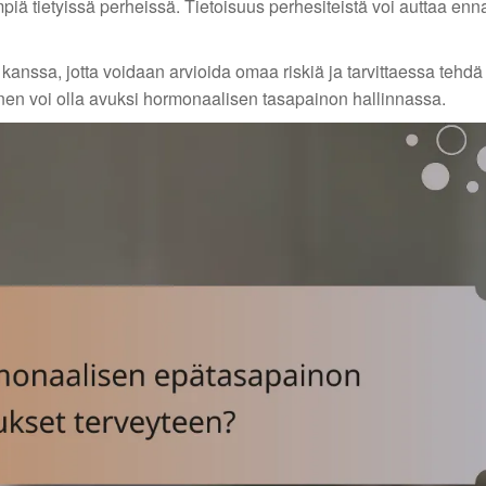
empiä tietyissä perheissä. Tietoisuus perhesiteistä voi auttaa e
kanssa, jotta voidaan arvioida omaa riskiä ja tarvittaessa tehdä
nen voi olla avuksi hormonaalisen tasapainon hallinnassa.