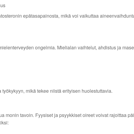
uus
estosteronin epätasapainosta, mikä voi vaikuttaa aineenvaihdunt
ielenterveyden ongelmia. Mielialan vaihtelut, ahdistus ja mas
 työkykyyn, mikä tekee niistä erityisen huolestuttavia.
onin tavoin. Fyysiset ja psyykkiset oireet voivat rajoittaa päiv
iksi: