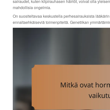
sairaudet, kuten kilpirauhasen häiriöt, voivat olla yleis
mahdollisia ongelmia.
On suositeltavaa keskustella perhesairauksista lääkärin 
ennaltaehkäiseviä toimenpiteitä. Genetiikan ymmärtämi