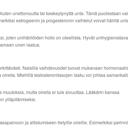
 kuten unettomuutta tai keskeytynyttä unta. Tämä puolestaan vai
kiksi estrogeenin ja progesteronin vaihtelut voivat häiritä unta 
, joten unihäiriöiden hoito on oleellista. Hyvät unihygieniatava
tamaan unen laatua.
kittävästi. Naisilla vaihdevuodet tuovat mukanaan hormonaali
 oireita. Miehillä testosteronitasojen lasku voi johtaa samankalt
 muutoksia, mutta oireita ei tule sivuuttaa. Lääkärin kanssa
n ylläpitämiseksi.
sapainoon ja altistumiseen tietyille oireille. Esimerkiksi perinnö