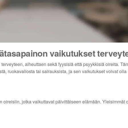
ätasapainon vaikutukset terveyt
terveyteen, aiheuttaen sekä fyysisiä että psyykkisiä oireita. Tä
tä, ruokavaliosta tai sairauksista, ja sen vaikutukset voivat olla 
 oireisiin, jotka vaikuttavat päivittäiseen elämään. Yleisimmät o