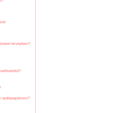
et?
iriöt
tukset terveyteen?
ovaihtoehdot?
t
en epätasapainoon?