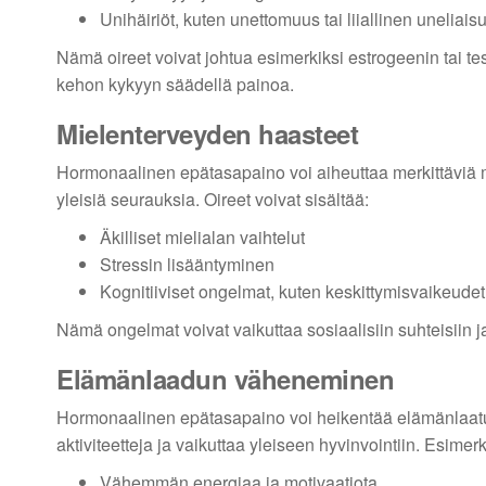
Unihäiriöt, kuten unettomuus tai liiallinen uneliais
Nämä oireet voivat johtua esimerkiksi estrogeenin tai t
kehon kykyyn säädellä painoa.
Mielenterveyden haasteet
Hormonaalinen epätasapaino voi aiheuttaa merkittäviä m
yleisiä seurauksia. Oireet voivat sisältää:
Äkilliset mielialan vaihtelut
Stressin lisääntyminen
Kognitiiviset ongelmat, kuten keskittymisvaikeudet
Nämä ongelmat voivat vaikuttaa sosiaalisiin suhteisiin ja
Elämänlaadun väheneminen
Hormonaalinen epätasapaino voi heikentää elämänlaatua m
aktiviteetteja ja vaikuttaa yleiseen hyvinvointiin. Esimerk
Vähemmän energiaa ja motivaatiota