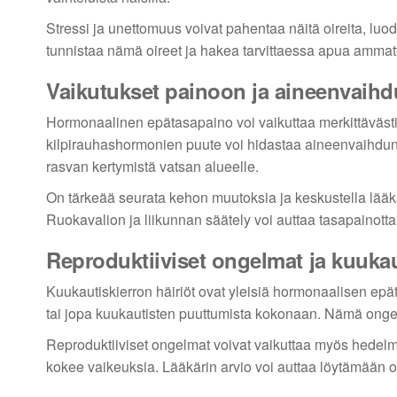
Stressi ja unettomuus voivat pahentaa näitä oireita, luo
tunnistaa nämä oireet ja hakea tarvittaessa apua ammatti
Vaikutukset painoon ja aineenvaih
Hormonaalinen epätasapaino voi vaikuttaa merkittävästi
kilpirauhashormonien puute voi hidastaa aineenvaihdunta
rasvan kertymistä vatsan alueelle.
On tärkeää seurata kehon muutoksia ja keskustella lääkä
Ruokavalion ja liikunnan säätely voi auttaa tasapaino
Reproduktiiviset ongelmat ja kuukau
Kuukautiskierron häiriöt ovat yleisiä hormonaalisen epät
tai jopa kuukautisten puuttumista kokonaan. Nämä ongel
Reproduktiiviset ongelmat voivat vaikuttaa myös hedelmä
kokee vaikeuksia. Lääkärin arvio voi auttaa löytämään o