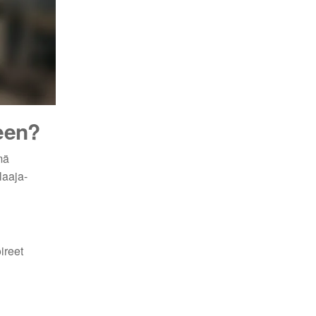
een?
mä
laaja-
ireet