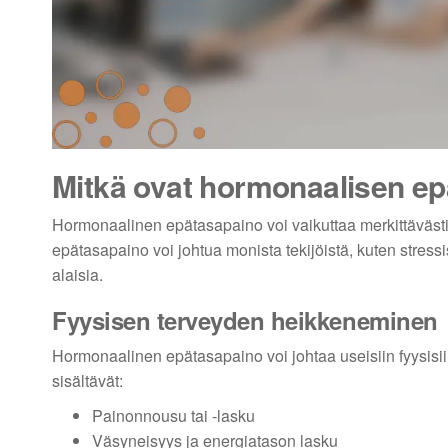
Mitkä ovat hormonaalisen ep
Hormonaalinen epätasapaino voi vaikuttaa merkittävästi 
epätasapaino voi johtua monista tekijöistä, kuten stressis
alaisia.
Fyysisen terveyden heikkeneminen
Hormonaalinen epätasapaino voi johtaa useisiin fyysisiin
sisältävät:
Painonnousu tai -lasku
Väsyneisyys ja energiatason lasku