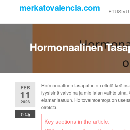
Skip
merkatovalencia.com
to
ETUSIVU
the
content
Hormonaalinen Tasapa
Hormonaalinen tasapaino on elintärkeä osa 
FEB
11
fyysisinä vaivoina ja mielialan vaihteluina. O
elämänlaatuun. Hoitovaihtoehtoja on useita
2026
oireista.
0
Key sections in the article: