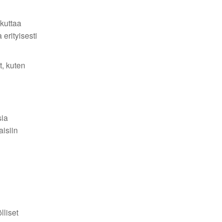
kuttaa
erityisesti
t, kuten
sia
aisiin
lliset