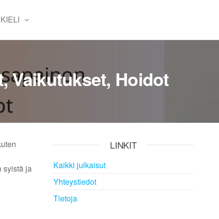
KIELI
, Vaikutukset, Hoidot
kuten
LINKIT
Kaikki julkaisut
 syistä ja
Yhteystiedot
Tietoja