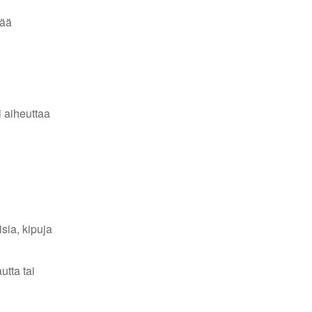
eää
i aiheuttaa
sia, kipuja
utta tai