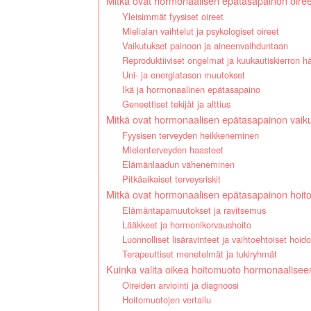
Mitkä ovat hormonaalisen epätasapainon oire
Yleisimmät fyysiset oireet
Mielialan vaihtelut ja psykologiset oireet
Vaikutukset painoon ja aineenvaihduntaan
Reproduktiiviset ongelmat ja kuukautiskierron hä
Uni- ja energiatason muutokset
Ikä ja hormonaalinen epätasapaino
Geneettiset tekijät ja alttius
Mitkä ovat hormonaalisen epätasapainon vaiku
Fyysisen terveyden heikkeneminen
Mielenterveyden haasteet
Elämänlaadun väheneminen
Pitkäaikaiset terveysriskit
Mitkä ovat hormonaalisen epätasapainon hoit
Elämäntapamuutokset ja ravitsemus
Lääkkeet ja hormonikorvaushoito
Luonnolliset lisäravinteet ja vaihtoehtoiset hoido
Terapeuttiset menetelmät ja tukiryhmät
Kuinka valita oikea hoitomuoto hormonaalise
Oireiden arviointi ja diagnoosi
Hoitomuotojen vertailu