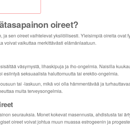
ätasapainon oireet?
a sen oireet vaihtelevat yksilöllisesti. Yleisimpiä oireita ovat f
otka voivat vaikuttaa merkittävästi elämänlaatuun.
isältää väsymystä, lihaskipuja ja iho-ongelmia. Naisilla kuukaut
oi esiintyä seksuaalista haluttomuutta tai erektio-ongelmia.
ousuun tai -laskuun, mikä voi olla hämmentävää ja turhauttava
heuttaa muita terveysongelmia.
ireet
ainon seurauksia. Monet kokevat masennusta, ahdistusta tai ärt
giset oireet voivat johtua muun muassa estrogeenin ja progeste