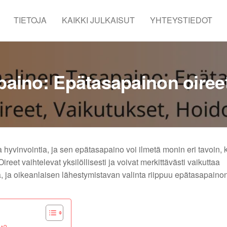
TIETOJA
KAIKKI JULKAISUT
YHTEYSTIEDOT
ino: Epätasapainon oireet
hyvinvointia, ja sen epätasapaino voi ilmetä monin eri tavoin, 
ireet vaihtelevat yksilöllisesti ja voivat merkittävästi vaikuttaa
, ja oikeanlaisen lähestymistavan valinta riippuu epätasapainon