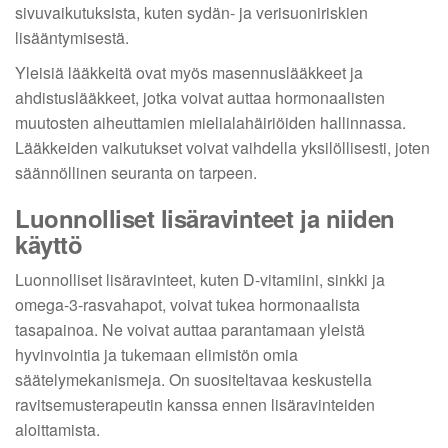
sivuvaikutuksista, kuten sydän- ja verisuoniriskien
lisääntymisestä.
Yleisiä lääkkeitä ovat myös masennuslääkkeet ja
ahdistuslääkkeet, jotka voivat auttaa hormonaalisten
muutosten aiheuttamien mielialahäiriöiden hallinnassa.
Lääkkeiden vaikutukset voivat vaihdella yksilöllisesti, joten
säännöllinen seuranta on tarpeen.
Luonnolliset lisäravinteet ja niiden
käyttö
Luonnolliset lisäravinteet, kuten D-vitamiini, sinkki ja
omega-3-rasvahapot, voivat tukea hormonaalista
tasapainoa. Ne voivat auttaa parantamaan yleistä
hyvinvointia ja tukemaan elimistön omia
säätelymekanismeja. On suositeltavaa keskustella
ravitsemusterapeutin kanssa ennen lisäravinteiden
aloittamista.