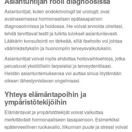
Asiantuntijan rooli diagnoosissa
Asiantuntijat, kuten endokrinologit tai urologit, ovat
avainasemassa hormonaalisen epätasapainon
diagnosoinnissa ja hoidossa. He voivat arvioida oireitasi,
tehdä tarvittavat testit ja tulkita tulokset asiantuntevasti.
Lääkärin konsultointi on tärkeää, sillä itsehoito voi johtaa
väärinkäsityksiin ja huonompiin terveysvaikutuksiin.
Asiantuntijat voivat myös ehdottaa hoitovaihtoehtoja, jotka
perustuvat yksilöllisiin tarpeisiisi ja terveydentilaasi.
Heidän asiantuntemuksensa voi auttaa sinua löytämään
oikean lähestymistavan ongelmaasi.
Yhteys elämäntapoihin ja
ympäristötekijöihin
Elämäntavat ja ympäristötekijät voivat vaikuttaa
merkittävästi hormonaaliseen tasapainoon. Esimerkiksi
epäterveellinen ruokavalio, liikunnan puute ja stressi voivat