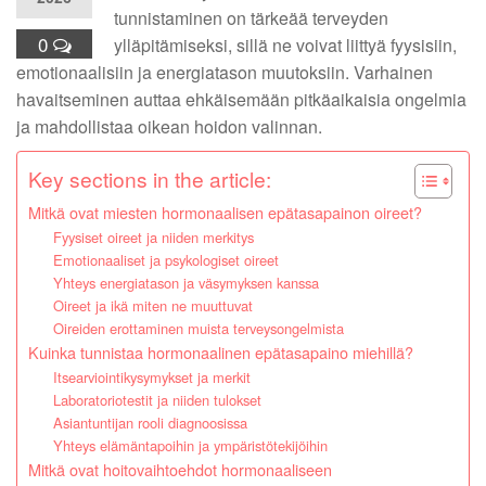
tunnistaminen on tärkeää terveyden
0
ylläpitämiseksi, sillä ne voivat liittyä fyysisiin,
emotionaalisiin ja energiatason muutoksiin. Varhainen
havaitseminen auttaa ehkäisemään pitkäaikaisia ongelmia
ja mahdollistaa oikean hoidon valinnan.
Key sections in the article:
Mitkä ovat miesten hormonaalisen epätasapainon oireet?
Fyysiset oireet ja niiden merkitys
Emotionaaliset ja psykologiset oireet
Yhteys energiatason ja väsymyksen kanssa
Oireet ja ikä miten ne muuttuvat
Oireiden erottaminen muista terveysongelmista
Kuinka tunnistaa hormonaalinen epätasapaino miehillä?
Itsearviointikysymykset ja merkit
Laboratoriotestit ja niiden tulokset
Asiantuntijan rooli diagnoosissa
Yhteys elämäntapoihin ja ympäristötekijöihin
Mitkä ovat hoitovaihtoehdot hormonaaliseen