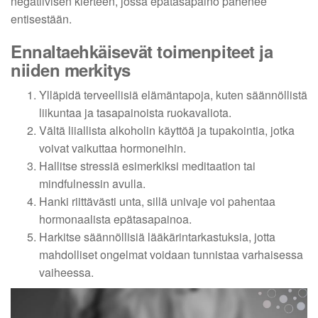
negatiivisen kierteen, jossa epätasapaino pahenee
entisestään.
Ennaltaehkäisevät toimenpiteet ja
niiden merkitys
Ylläpidä terveellisiä elämäntapoja, kuten säännöllistä
liikuntaa ja tasapainoista ruokavaliota.
Vältä liiallista alkoholin käyttöä ja tupakointia, jotka
voivat vaikuttaa hormoneihin.
Hallitse stressiä esimerkiksi meditaation tai
mindfulnessin avulla.
Hanki riittävästi unta, sillä univaje voi pahentaa
hormonaalista epätasapainoa.
Harkitse säännöllisiä lääkärintarkastuksia, jotta
mahdolliset ongelmat voidaan tunnistaa varhaisessa
vaiheessa.