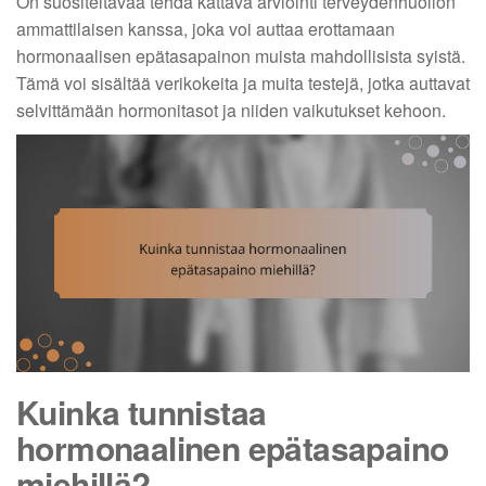
On suositeltavaa tehdä kattava arviointi terveydenhuollon
ammattilaisen kanssa, joka voi auttaa erottamaan
hormonaalisen epätasapainon muista mahdollisista syistä.
Tämä voi sisältää verikokeita ja muita testejä, jotka auttavat
selvittämään hormonitasot ja niiden vaikutukset kehoon.
Kuinka tunnistaa
hormonaalinen epätasapaino
miehillä?