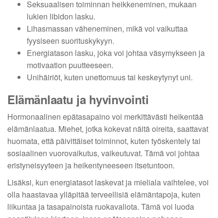
Seksuaalisen toiminnan heikkeneminen, mukaan
lukien libidon lasku.
Lihasmassan väheneminen, mikä voi vaikuttaa
fyysiseen suorituskykyyn.
Energiatason lasku, joka voi johtaa väsymykseen ja
motivaation puutteeseen.
Unihäiriöt, kuten unettomuus tai keskeytynyt uni.
Elämänlaatu ja hyvinvointi
Hormonaalinen epätasapaino voi merkittävästi heikentää
elämänlaatua. Miehet, jotka kokevat näitä oireita, saattavat
huomata, että päivittäiset toiminnot, kuten työskentely tai
sosiaalinen vuorovaikutus, vaikeutuvat. Tämä voi johtaa
eristyneisyyteen ja heikentyneeseen itsetuntoon.
Lisäksi, kun energiatasot laskevat ja mieliala vaihtelee, voi
olla haastavaa ylläpitää terveellisiä elämäntapoja, kuten
liikuntaa ja tasapainoista ruokavaliota. Tämä voi luoda