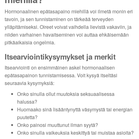
Hormonaalinen epätasapaino miehillä voi ilmetä monin eri
tavoin, ja sen tunnistaminen on tärkeää terveyden
ylläpitämiseksi. Oireet voivat vaihdella lievistä vakaviin, ja
niiden varhainen havaitseminen voi auttaa ehkäisemään
pitkäaikaisia ongelmia.
Itsearviointikysymykset ja merkit
Itsearviointi on ensimmäinen askel hormonaalisen
epätasapainon tunnistamisessa. Voit kysyä itseltäsi
seuraavia kysymyksiä:
Onko sinulla ollut muutoksia seksuaalisessa
halussa?
Huomaako sinä lisääntynyttä väsymystä tai energian
puutetta?
Onko painosi muuttunut ilman syytä?
Onko sinulla vaikeuksia keskittyä tai muistaa asioita?