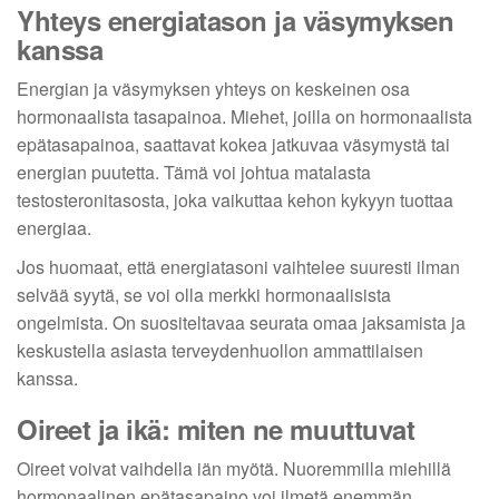
Yhteys energiatason ja väsymyksen
kanssa
Energian ja väsymyksen yhteys on keskeinen osa
hormonaalista tasapainoa. Miehet, joilla on hormonaalista
epätasapainoa, saattavat kokea jatkuvaa väsymystä tai
energian puutetta. Tämä voi johtua matalasta
testosteronitasosta, joka vaikuttaa kehon kykyyn tuottaa
energiaa.
Jos huomaat, että energiatasoni vaihtelee suuresti ilman
selvää syytä, se voi olla merkki hormonaalisista
ongelmista. On suositeltavaa seurata omaa jaksamista ja
keskustella asiasta terveydenhuollon ammattilaisen
kanssa.
Oireet ja ikä: miten ne muuttuvat
Oireet voivat vaihdella iän myötä. Nuoremmilla miehillä
hormonaalinen epätasapaino voi ilmetä enemmän