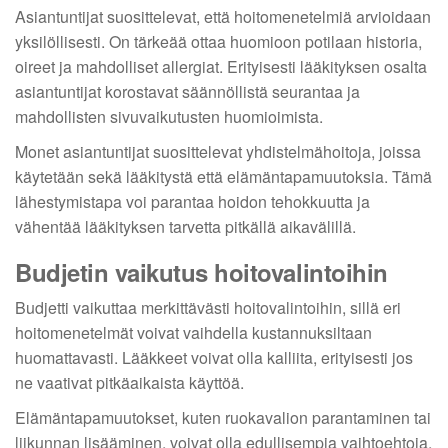
Asiantuntijat suosittelevat, että hoitomenetelmiä arvioidaan
yksilöllisesti. On tärkeää ottaa huomioon potilaan historia,
oireet ja mahdolliset allergiat. Erityisesti lääkityksen osalta
asiantuntijat korostavat säännöllistä seurantaa ja
mahdollisten sivuvaikutusten huomioimista.
Monet asiantuntijat suosittelevat yhdistelmähoitoja, joissa
käytetään sekä lääkitystä että elämäntapamuutoksia. Tämä
lähestymistapa voi parantaa hoidon tehokkuutta ja
vähentää lääkityksen tarvetta pitkällä aikavälillä.
Budjetin vaikutus hoitovalintoihin
Budjetti vaikuttaa merkittävästi hoitovalintoihin, sillä eri
hoitomenetelmät voivat vaihdella kustannuksiltaan
huomattavasti. Lääkkeet voivat olla kalliita, erityisesti jos
ne vaativat pitkäaikaista käyttöä.
Elämäntapamuutokset, kuten ruokavalion parantaminen tai
liikunnan lisääminen, voivat olla edullisempia vaihtoehtoja,