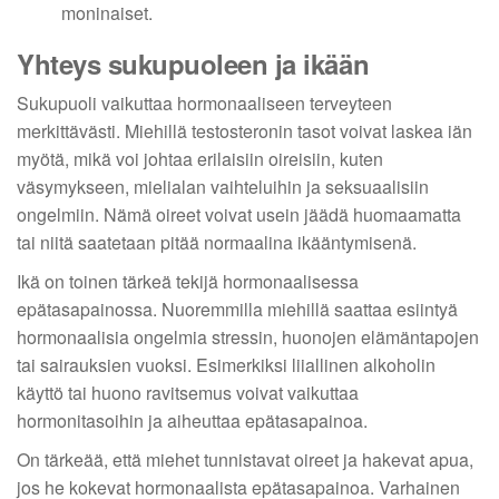
moninaiset.
Yhteys sukupuoleen ja ikään
Sukupuoli vaikuttaa hormonaaliseen terveyteen
merkittävästi. Miehillä testosteronin tasot voivat laskea iän
myötä, mikä voi johtaa erilaisiin oireisiin, kuten
väsymykseen, mielialan vaihteluihin ja seksuaalisiin
ongelmiin. Nämä oireet voivat usein jäädä huomaamatta
tai niitä saatetaan pitää normaalina ikääntymisenä.
Ikä on toinen tärkeä tekijä hormonaalisessa
epätasapainossa. Nuoremmilla miehillä saattaa esiintyä
hormonaalisia ongelmia stressin, huonojen elämäntapojen
tai sairauksien vuoksi. Esimerkiksi liiallinen alkoholin
käyttö tai huono ravitsemus voivat vaikuttaa
hormonitasoihin ja aiheuttaa epätasapainoa.
On tärkeää, että miehet tunnistavat oireet ja hakevat apua,
jos he kokevat hormonaalista epätasapainoa. Varhainen