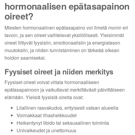
hormonaalisen epätasapainon
oireet?
Miesten hormonaalinen epätasapaino voi ilmetä monin eri
tavoin, ja sen oireet vaihtelevat yksilöllisesti. Yleisimmät
oireet liittyvät fyysisiin, emotionaalisiin ja energiatason
muutoksiin, ja niiden tunnistaminen on tärkeää oikean
hoidon saamiseksi.
Fyysiset oireet ja niiden merkitys
Fyysiset oireet voivat viitata hormonaaliseen
epätasapainoon ja vaikuttavat merkittävästi päivittäiseen
elämään. Yleisiä fyysisiä oireita ovat:
Liiallinen rasvakudos, erityisesti vatsan alueella
Voimakkaat lihasheikkoudet
Heikentynyt libido tai seksuaalinen toiminta
Univaikeudet ja unettomuus