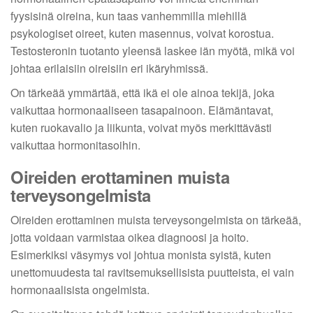
fyysisinä oireina, kun taas vanhemmilla miehillä
psykologiset oireet, kuten masennus, voivat korostua.
Testosteronin tuotanto yleensä laskee iän myötä, mikä voi
johtaa erilaisiin oireisiin eri ikäryhmissä.
On tärkeää ymmärtää, että ikä ei ole ainoa tekijä, joka
vaikuttaa hormonaaliseen tasapainoon. Elämäntavat,
kuten ruokavalio ja liikunta, voivat myös merkittävästi
vaikuttaa hormonitasoihin.
Oireiden erottaminen muista
terveysongelmista
Oireiden erottaminen muista terveysongelmista on tärkeää,
jotta voidaan varmistaa oikea diagnoosi ja hoito.
Esimerkiksi väsymys voi johtua monista syistä, kuten
unettomuudesta tai ravitsemuksellisista puutteista, ei vain
hormonaalisista ongelmista.