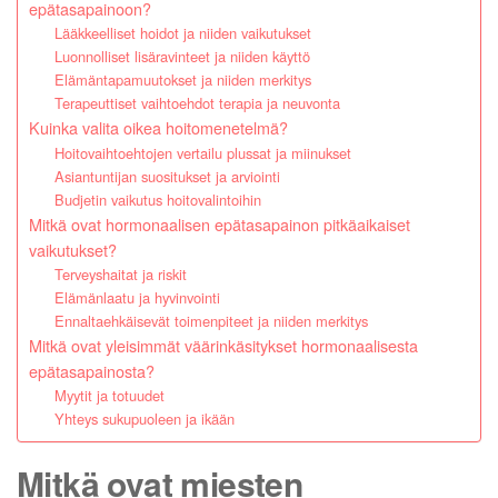
epätasapainoon?
Lääkkeelliset hoidot ja niiden vaikutukset
Luonnolliset lisäravinteet ja niiden käyttö
Elämäntapamuutokset ja niiden merkitys
Terapeuttiset vaihtoehdot terapia ja neuvonta
Kuinka valita oikea hoitomenetelmä?
Hoitovaihtoehtojen vertailu plussat ja miinukset
Asiantuntijan suositukset ja arviointi
Budjetin vaikutus hoitovalintoihin
Mitkä ovat hormonaalisen epätasapainon pitkäaikaiset
vaikutukset?
Terveyshaitat ja riskit
Elämänlaatu ja hyvinvointi
Ennaltaehkäisevät toimenpiteet ja niiden merkitys
Mitkä ovat yleisimmät väärinkäsitykset hormonaalisesta
epätasapainosta?
Myytit ja totuudet
Yhteys sukupuoleen ja ikään
Mitkä ovat miesten