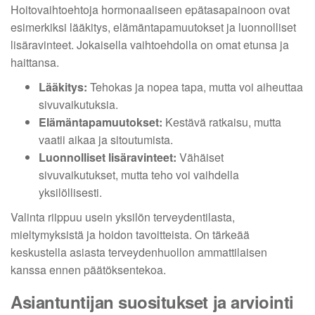
Hoitovaihtoehtoja hormonaaliseen epätasapainoon ovat
esimerkiksi lääkitys, elämäntapamuutokset ja luonnolliset
lisäravinteet. Jokaisella vaihtoehdolla on omat etunsa ja
haittansa.
Lääkitys:
Tehokas ja nopea tapa, mutta voi aiheuttaa
sivuvaikutuksia.
Elämäntapamuutokset:
Kestävä ratkaisu, mutta
vaatii aikaa ja sitoutumista.
Luonnolliset lisäravinteet:
Vähäiset
sivuvaikutukset, mutta teho voi vaihdella
yksilöllisesti.
Valinta riippuu usein yksilön terveydentilasta,
mieltymyksistä ja hoidon tavoitteista. On tärkeää
keskustella asiasta terveydenhuollon ammattilaisen
kanssa ennen päätöksentekoa.
Asiantuntijan suositukset ja arviointi