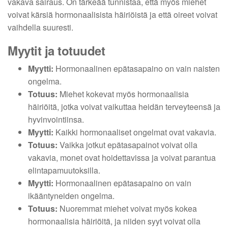
vakava sairaus. On tärkeää tunnistaa, että myös miehet
voivat kärsiä hormonaalisista häiriöistä ja että oireet voivat
vaihdella suuresti.
Myytit ja totuudet
Myytti:
Hormonaalinen epätasapaino on vain naisten
ongelma.
Totuus:
Miehet kokevat myös hormonaalisia
häiriöitä, jotka voivat vaikuttaa heidän terveyteensä ja
hyvinvointiinsa.
Myytti:
Kaikki hormonaaliset ongelmat ovat vakavia.
Totuus:
Vaikka jotkut epätasapainot voivat olla
vakavia, monet ovat hoidettavissa ja voivat parantua
elintapamuutoksilla.
Myytti:
Hormonaalinen epätasapaino on vain
ikääntyneiden ongelma.
Totuus:
Nuoremmat miehet voivat myös kokea
hormonaalisia häiriöitä, ja niiden syyt voivat olla