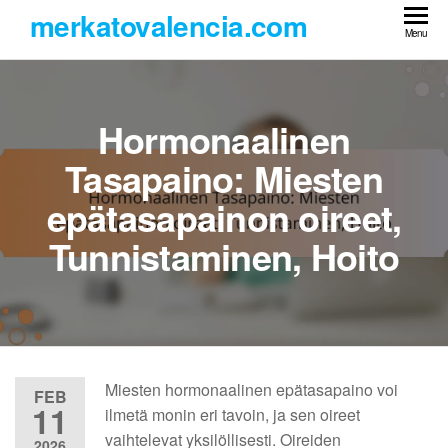
Skip
merkatovalencia.com
to
Menu
the
content
Hormonaalinen
Tasapaino: Miesten
epätasapainon oireet,
Tunnistaminen, Hoito
Miesten hormonaalinen epätasapaino voi
FEB
11
ilmetä monin eri tavoin, ja sen oireet
vaihtelevat yksilöllisesti. Oireiden
2026