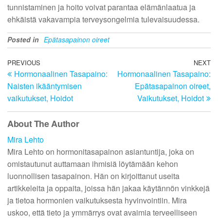
tunnistaminen ja hoito voivat parantaa elämänlaatua ja
ehkäistä vakavampia terveysongelmia tulevaisuudessa.
Posted in
Epätasapainon oireet
Post
Previous
PREVIOUS
NEXT
N
Hormonaalinen Tasapaino:
Hormonaalinen Tasapaino:
Post
Po
navigation
Naisten ikääntymisen
Epätasapainon oireet,
vaikutukset, Hoidot
Vaikutukset, Hoidot
About The Author
Mira Lehto
Mira Lehto on hormonitasapainon asiantuntija, joka on
omistautunut auttamaan ihmisiä löytämään kehon
luonnollisen tasapainon. Hän on kirjoittanut useita
artikkeleita ja oppaita, joissa hän jakaa käytännön vinkkejä
ja tietoa hormonien vaikutuksesta hyvinvointiin. Mira
uskoo, että tieto ja ymmärrys ovat avaimia terveelliseen