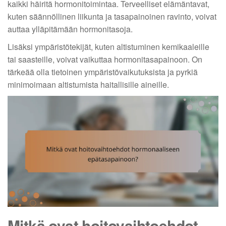
kaikki häiritä hormonitoimintaa. Terveelliset elämäntavat,
kuten säännöllinen liikunta ja tasapainoinen ravinto, voivat
auttaa ylläpitämään hormonitasoja.
Lisäksi ympäristötekijät, kuten altistuminen kemikaaleille
tai saasteille, voivat vaikuttaa hormonitasapainoon. On
tärkeää olla tietoinen ympäristövaikutuksista ja pyrkiä
minimoimaan altistumista haitallisille aineille.
Mitkä ovat hoitovaihtoehdot