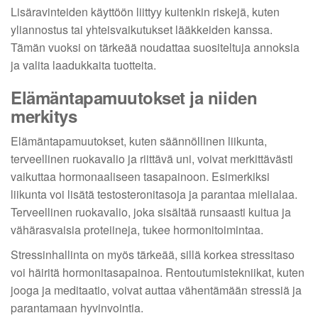
Lisäravinteiden käyttöön liittyy kuitenkin riskejä, kuten
yliannostus tai yhteisvaikutukset lääkkeiden kanssa.
Tämän vuoksi on tärkeää noudattaa suositeltuja annoksia
ja valita laadukkaita tuotteita.
Elämäntapamuutokset ja niiden
merkitys
Elämäntapamuutokset, kuten säännöllinen liikunta,
terveellinen ruokavalio ja riittävä uni, voivat merkittävästi
vaikuttaa hormonaaliseen tasapainoon. Esimerkiksi
liikunta voi lisätä testosteronitasoja ja parantaa mielialaa.
Terveellinen ruokavalio, joka sisältää runsaasti kuitua ja
vähärasvaisia proteiineja, tukee hormonitoimintaa.
Stressinhallinta on myös tärkeää, sillä korkea stressitaso
voi häiritä hormonitasapainoa. Rentoutumistekniikat, kuten
jooga ja meditaatio, voivat auttaa vähentämään stressiä ja
parantamaan hyvinvointia.