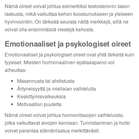
Nämä oireet voivat johtua esimerkiksi testosteronin tason
laskusta, mikä vaikuttaa kehon koostumukseen ja yleiseen
hyvinvointiin. On tärkeää seurata näitä merkkejä, sillä ne
voivat olla ensimmäisiä viestejä kehosta.
Emotionaaliset ja psykologiset oireet
Emotionaaliset ja psykologiset oireet ovat yhtä tärkeitä kuin
fyysiset. Miesten hormonaalinen epätasapaino voi
aiheuttaa:
Masennusta tai ahdistusta
Ärtyneisyyttä ja mielialan vaihteluita
Keskittymisvaikeuksia
Motivaation puutetta
Nämä oireet voivat johtua hormonitasojen vaihteluista,
jotka vaikuttavat aivojen kemiaan. Tunnistaminen ja hoito
voivat parantaa elämänlaatua merkittävästi.