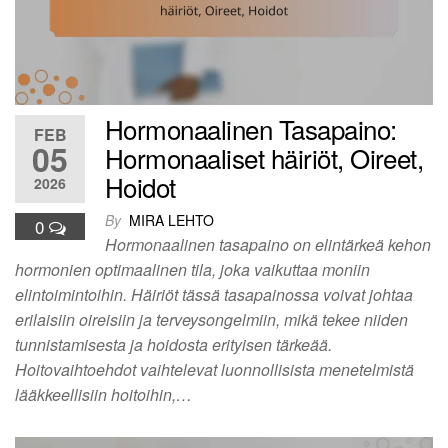
Hormonaalinen Tasapaino:
FEB
05
Hormonaaliset häiriöt, Oireet,
Hoidot
2026
By
MIRA LEHTO
0
Hormonaalinen tasapaino on elintärkeä kehon
hormonien optimaalinen tila, joka vaikuttaa moniin
elintoimintoihin. Häiriöt tässä tasapainossa voivat johtaa
erilaisiin oireisiin ja terveysongelmiin, mikä tekee niiden
tunnistamisesta ja hoidosta erityisen tärkeää.
Hoitovaihtoehdot vaihtelevat luonnollisista menetelmistä
lääkkeellisiin hoitoihin,…