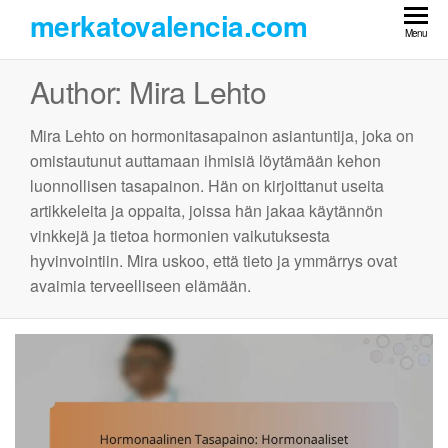
Skip
merkatovalencia.com
to
Menu
the
Author:
Mira Lehto
content
Mira Lehto on hormonitasapainon asiantuntija, joka on
omistautunut auttamaan ihmisiä löytämään kehon
luonnollisen tasapainon. Hän on kirjoittanut useita
artikkeleita ja oppaita, joissa hän jakaa käytännön
vinkkejä ja tietoa hormonien vaikutuksesta
hyvinvointiin. Mira uskoo, että tieto ja ymmärrys ovat
avaimia terveelliseen elämään.