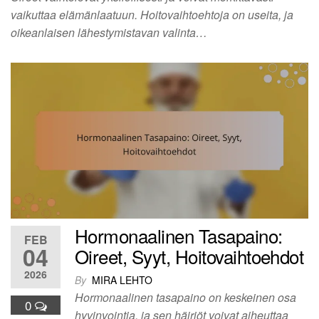
vaikuttaa elämänlaatuun. Hoitovaihtoehtoja on useita, ja
oikeanlaisen lähestymistavan valinta…
Hormonaalinen Tasapaino:
FEB
04
Oireet, Syyt, Hoitovaihtoehdot
2026
By
MIRA LEHTO
Hormonaalinen tasapaino on keskeinen osa
0
hyvinvointia, ja sen häiriöt voivat aiheuttaa