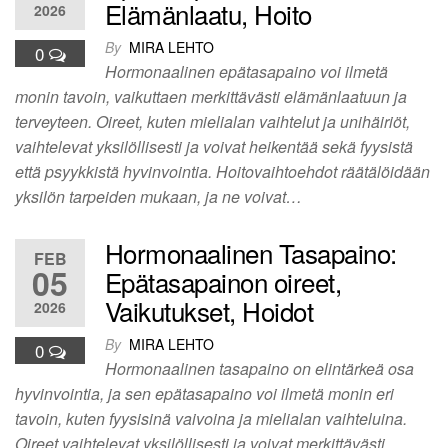
Elämänlaatu, Hoito
2026
By
MIRA LEHTO
0
Hormonaalinen epätasapaino voi ilmetä
monin tavoin, vaikuttaen merkittävästi elämänlaatuun ja
terveyteen. Oireet, kuten mielialan vaihtelut ja unihäiriöt,
vaihtelevat yksilöllisesti ja voivat heikentää sekä fyysistä
että psyykkistä hyvinvointia. Hoitovaihtoehdot räätälöidään
yksilön tarpeiden mukaan, ja ne voivat…
Hormonaalinen Tasapaino:
FEB
05
Epätasapainon oireet,
Vaikutukset, Hoidot
2026
By
MIRA LEHTO
0
Hormonaalinen tasapaino on elintärkeä osa
hyvinvointia, ja sen epätasapaino voi ilmetä monin eri
tavoin, kuten fyysisinä vaivoina ja mielialan vaihteluina.
Oireet vaihtelevat yksilöllisesti ja voivat merkittävästi