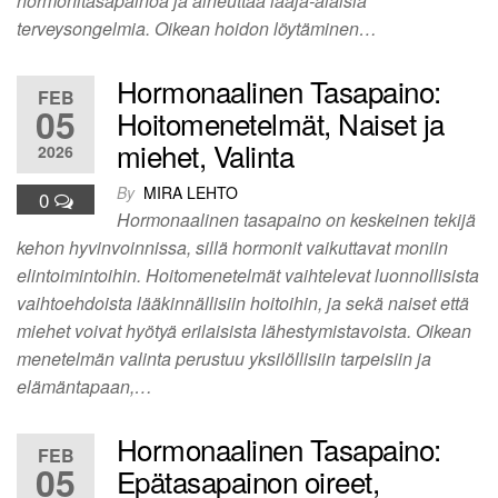
hormonitasapainoa ja aiheuttaa laaja-alaisia
terveysongelmia. Oikean hoidon löytäminen…
Hormonaalinen Tasapaino:
FEB
05
Hoitomenetelmät, Naiset ja
miehet, Valinta
2026
By
MIRA LEHTO
0
Hormonaalinen tasapaino on keskeinen tekijä
kehon hyvinvoinnissa, sillä hormonit vaikuttavat moniin
elintoimintoihin. Hoitomenetelmät vaihtelevat luonnollisista
vaihtoehdoista lääkinnällisiin hoitoihin, ja sekä naiset että
miehet voivat hyötyä erilaisista lähestymistavoista. Oikean
menetelmän valinta perustuu yksilöllisiin tarpeisiin ja
elämäntapaan,…
Hormonaalinen Tasapaino:
FEB
05
Epätasapainon oireet,