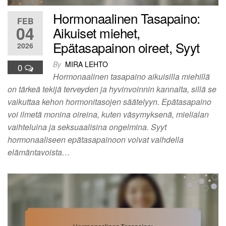
Hormonaalinen Tasapaino:
FEB
04
Aikuiset miehet,
Epätasapainon oireet, Syyt
2026
By
MIRA LEHTO
0
Hormonaalinen tasapaino aikuisilla miehillä
on tärkeä tekijä terveyden ja hyvinvoinnin kannalta, sillä se
vaikuttaa kehon hormonitasojen säätelyyn. Epätasapaino
voi ilmetä monina oireina, kuten väsymyksenä, mielialan
vaihteluina ja seksuaalisina ongelmina. Syyt
hormonaaliseen epätasapainoon voivat vaihdella
elämäntavoista…