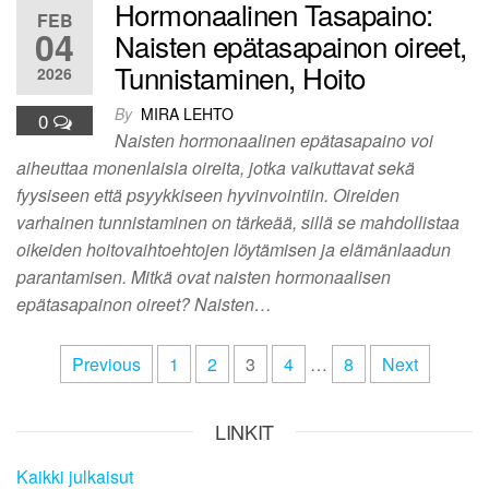
Hormonaalinen Tasapaino:
FEB
04
Naisten epätasapainon oireet,
Tunnistaminen, Hoito
2026
By
MIRA LEHTO
0
Naisten hormonaalinen epätasapaino voi
aiheuttaa monenlaisia oireita, jotka vaikuttavat sekä
fyysiseen että psyykkiseen hyvinvointiin. Oireiden
varhainen tunnistaminen on tärkeää, sillä se mahdollistaa
oikeiden hoitovaihtoehtojen löytämisen ja elämänlaadun
parantamisen. Mitkä ovat naisten hormonaalisen
epätasapainon oireet? Naisten…
Posts
Previous
1
2
3
4
…
8
Next
pagination
LINKIT
Kaikki julkaisut