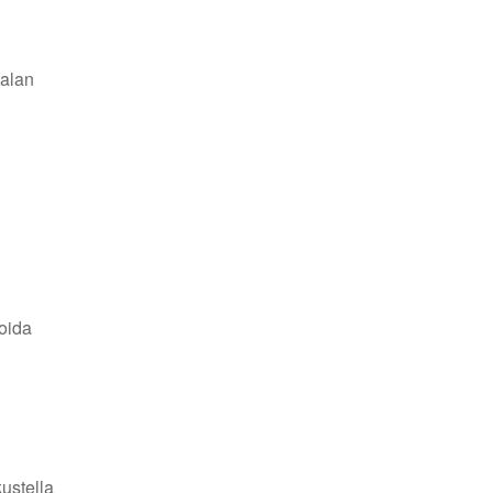
ialan
oida
ustella