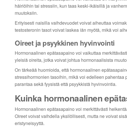
häiriöihin tai stressiin, kun taas keski-ikäisillä ja vanhem
muutoksiin.
Erityisesti naisilla vaihdevuodet voivat aiheuttaa voimak
testosteronin tasot voivat laskea iän myötä, mikä voi aih
Oireet ja psyykkinen hyvinvointi
Hormonaalinen epätasapaino voi vaikuttaa merkittävästi 
yleisiä oireita, jotka voivat johtua hormonaalisista muu
On tärkeää huomioida, että hormonaalinen epätasapaino v
stressihormonien tasoihin, mikä voi edelleen pahentaa p
parantaa sekä fyysistä että psyykkistä hyvinvointia.
Kuinka hormonaalinen epäta
Hormonaalinen epätasapaino voi merkittävästi heikentää
Oireet voivat vaihdella yksilöllisesti, mutta ne voivat si
eristyneisyyttä.