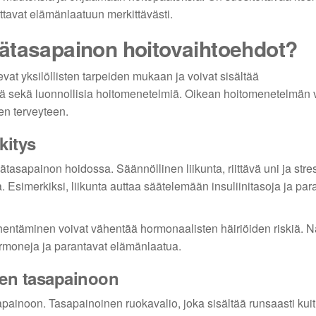
ttavat elämänlaatuun merkittävästi.
ätasapainon hoitovaihtoehdot?
t yksilöllisten tarpeiden mukaan ja voivat sisältää
ä sekä luonnollisia hoitomenetelmiä. Oikean hoitomenetelmän v
en terveyteen.
kitys
sapainon hoidossa. Säännöllinen liikunta, riittävä uni ja stre
. Esimerkiksi, liikunta auttaa säätelemään insuliinitasoja ja par
ähentäminen voivat vähentää hormonaalisten häiriöiden riskiä. 
ormoneja ja parantavat elämänlaatua.
een tasapainoon
ainoon. Tasapainoinen ruokavalio, joka sisältää runsaasti kuit