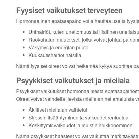
Fyysiset vaikutukset terveyteen
Hormonaalinen epätasapaino voi aiheuttaa useita fyysisiä 
Unihäiriöt, kuten unettomuus tai liiallinen uneliais
Ruokahalun muutokset, jotka voivat johtaa painon
Väsymys ja energian puute
Kuukautishäiriöt naisilla
Nämä fyysiset oireet voivat heikentää kykyä suorittaa päiv
Psyykkiset vaikutukset ja mieliala
Psyykkiset vaikutukset hormonaalisesta epätasapainosta
Oireet voivat vaihdella lievistä mielialan heilahteluist
Äkilliset mielialan vaihtelut
Stressin lisääntyminen ja vaikeudet rentoutua
Keskittymisvaikeudet ja muistin heikkeneminen
Nämä psyykkiset haasteet voivat vaikuttaa merkittävästi