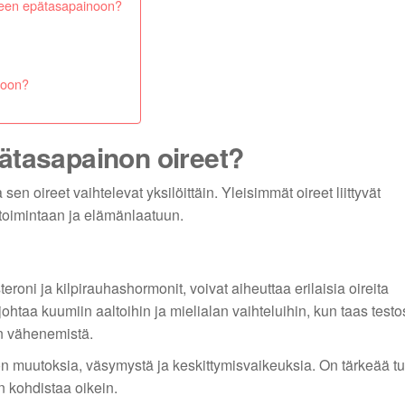
iseen epätasapainoon?
noon?
ätasapainon oireet?
n oireet vaihtelevat yksilöittäin. Yleisimmät oireet liittyvät
 toimintaan ja elämänlaatuun.
teroni ja kilpirauhashormonit, voivat aiheuttaa erilaisia oireita
ohtaa kuumiin aaltoihin ja mielialan vaihteluihin, kun taas testo
an vähenemistä.
 muutoksia, väsymystä ja keskittymisvaikeuksia. On tärkeää tu
n kohdistaa oikein.