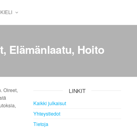
KIELI
, Elämänlaatu, Hoito
. Oireet,
LINKIT
istä
Kaikki julkaisut
utoksia,
Yhteystiedot
Tietoja