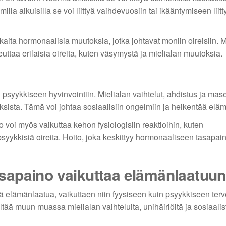
milla aikuisilla se voi liittyä vaihdevuosiin tai ikääntymiseen liitt
kaita hormonaalisia muutoksia, jotka johtavat moniin oireisiin. M
euttaa erilaisia oireita, kuten väsymystä ja mielialan muutoksia.
psyykkiseen hyvinvointiin. Mielialan vaihtelut, ahdistus ja ma
toksista. Tämä voi johtaa sosiaalisiin ongelmiin ja heikentää elä
oi myös vaikuttaa kehon fysiologisiin reaktioihin, kuten
syykkisiä oireita. Hoito, joka keskittyy hormonaaliseen tasapai
sapaino vaikuttaa elämänlaatuu
 elämänlaatua, vaikuttaen niin fyysiseen kuin psyykkiseen terv
sältää muun muassa mielialan vaihteluita, unihäiriöitä ja sosiaalis