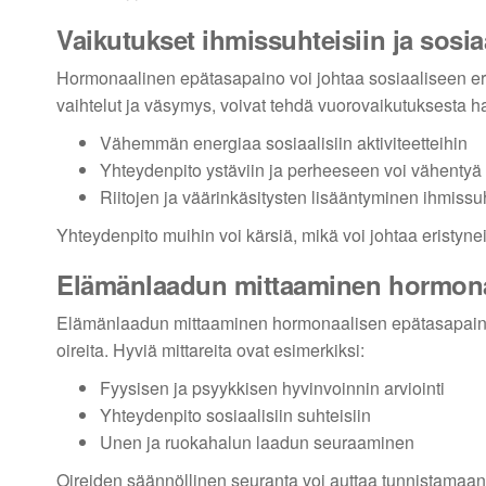
Vaikutukset ihmissuhteisiin ja sosi
Hormonaalinen epätasapaino voi johtaa sosiaaliseen eris
vaihtelut ja väsymys, voivat tehdä vuorovaikutuksesta h
Vähemmän energiaa sosiaalisiin aktiviteetteihin
Yhteydenpito ystäviin ja perheeseen voi vähentyä
Riitojen ja väärinkäsitysten lisääntyminen ihmissu
Yhteydenpito muihin voi kärsiä, mikä voi johtaa eristynei
Elämänlaadun mittaaminen hormona
Elämänlaadun mittaaminen hormonaalisen epätasapainon 
oireita. Hyviä mittareita ovat esimerkiksi:
Fyysisen ja psyykkisen hyvinvoinnin arviointi
Yhteydenpito sosiaalisiin suhteisiin
Unen ja ruokahalun laadun seuraaminen
Oireiden säännöllinen seuranta voi auttaa tunnistamaan