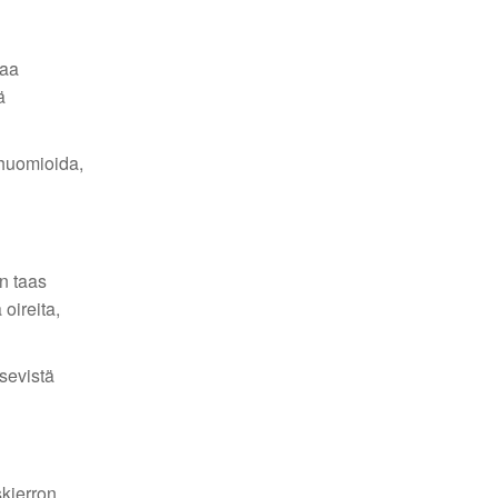
taa
ä
ä huomioida,
un taas
oireita,
tsevistä
skierron