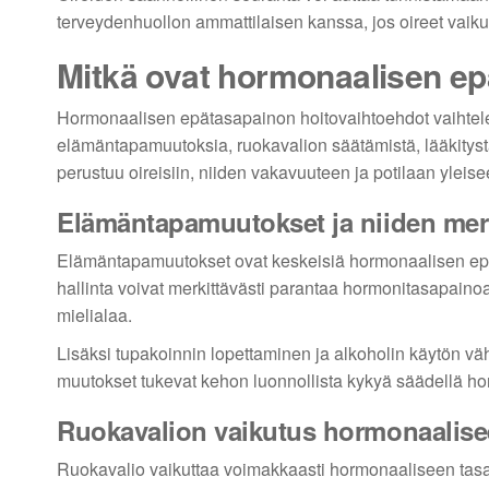
terveydenhuollon ammattilaisen kanssa, jos oireet vaiku
Mitkä ovat hormonaalisen ep
Hormonaalisen epätasapainon hoitovaihtoehdot vaihteleva
elämäntapamuutoksia, ruokavalion säätämistä, lääkityst
perustuu oireisiin, niiden vakavuuteen ja potilaan yleise
Elämäntapamuutokset ja niiden mer
Elämäntapamuutokset ovat keskeisiä hormonaalisen epäta
hallinta voivat merkittävästi parantaa hormonitasapainoa
mielialaa.
Lisäksi tupakoinnin lopettaminen ja alkoholin käytön v
muutokset tukevat kehon luonnollista kykyä säädellä h
Ruokavalion vaikutus hormonaalis
Ruokavalio vaikuttaa voimakkaasti hormonaaliseen tasap