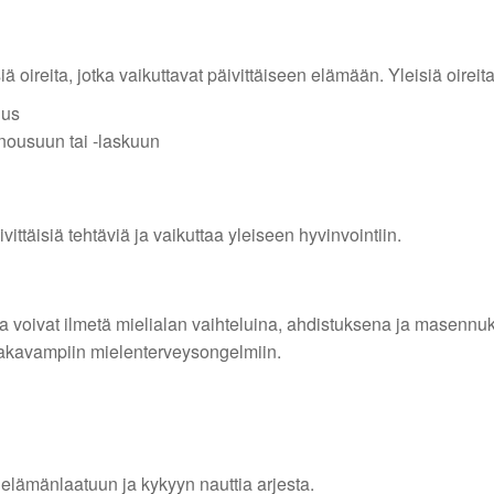
oireita, jotka vaikuttavat päivittäiseen elämään. Yleisiä oireita
uus
nousuun tai -laskuun
ittäisiä tehtäviä ja vaikuttaa yleiseen hyvinvointiin.
 voivat ilmetä mielialan vaihteluina, ahdistuksena ja masennu
a vakavampiin mielenterveysongelmiin.
 elämänlaatuun ja kykyyn nauttia arjesta.