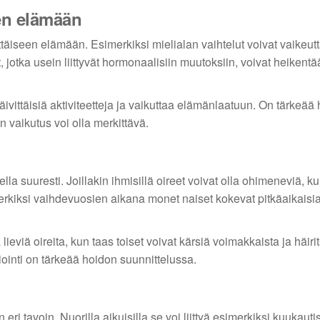
een elämään
ttäiseen elämään. Esimerkiksi mielialan vaihtelut voivat vaikeut
t, jotka usein liittyvät hormonaalisiin muutoksiin, voivat heikentä
päivittäisiä aktiviteetteja ja vaikuttaa elämänlaatuun. On tärkeä
en vaikutus voi olla merkittävä.
a suuresti. Joillakin ihmisillä oireet voivat olla ohimeneviä, k
merkiksi vaihdevuosien aikana monet naiset kokevat pitkäaikaisia 
eviä oireita, kun taas toiset voivat kärsiä voimakkaista ja häiri
iointi on tärkeää hoidon suunnittelussa.
ri tavoin. Nuorilla aikuisilla se voi liittyä esimerkiksi kuukauti