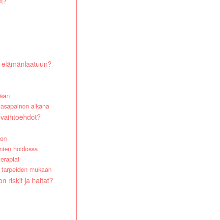
et?
a elämänlaatuun?
mään
asapainon aikana
ovaihtoehdot?
oon
mien hoidossa
terapiat
en tarpeiden mukaan
riskit ja haitat?