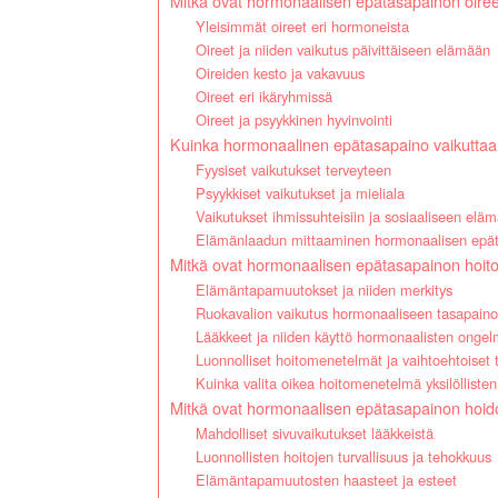
Mitkä ovat hormonaalisen epätasapainon oire
Yleisimmät oireet eri hormoneista
Oireet ja niiden vaikutus päivittäiseen elämään
Oireiden kesto ja vakavuus
Oireet eri ikäryhmissä
Oireet ja psyykkinen hyvinvointi
Kuinka hormonaalinen epätasapaino vaikutta
Fyysiset vaikutukset terveyteen
Psyykkiset vaikutukset ja mieliala
Vaikutukset ihmissuhteisiin ja sosiaaliseen elä
Elämänlaadun mittaaminen hormonaalisen epät
Mitkä ovat hormonaalisen epätasapainon hoit
Elämäntapamuutokset ja niiden merkitys
Ruokavalion vaikutus hormonaaliseen tasapain
Lääkkeet ja niiden käyttö hormonaalisten ongel
Luonnolliset hoitomenetelmät ja vaihtoehtoiset 
Kuinka valita oikea hoitomenetelmä yksilöllist
Mitkä ovat hormonaalisen epätasapainon hoidon 
Mahdolliset sivuvaikutukset lääkkeistä
Luonnollisten hoitojen turvallisuus ja tehokkuus
Elämäntapamuutosten haasteet ja esteet