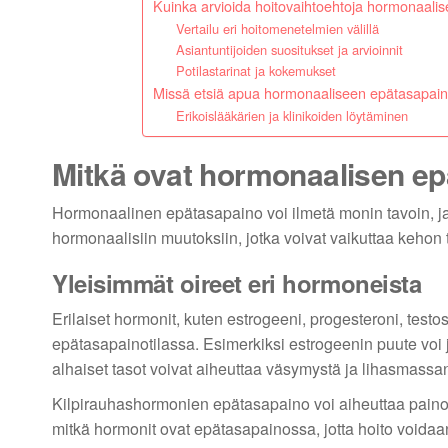
Kuinka arvioida hoitovaihtoehtoja hormonaal
Vertailu eri hoitomenetelmien välillä
Asiantuntijoiden suositukset ja arvioinnit
Potilastarinat ja kokemukset
Missä etsiä apua hormonaaliseen epätasapai
Erikoislääkärien ja klinikoiden löytäminen
Mitkä ovat hormonaalisen ep
Hormonaalinen epätasapaino voi ilmetä monin tavoin, ja se
hormonaalisiin muutoksiin, jotka voivat vaikuttaa kehon
Yleisimmät oireet eri hormoneista
Erilaiset hormonit, kuten estrogeeni, progesteroni, testos
epätasapainotilassa. Esimerkiksi estrogeenin puute voi j
alhaiset tasot voivat aiheuttaa väsymystä ja lihasmass
Kilpirauhashormonien epätasapaino voi aiheuttaa painon
mitkä hormonit ovat epätasapainossa, jotta hoito voidaa