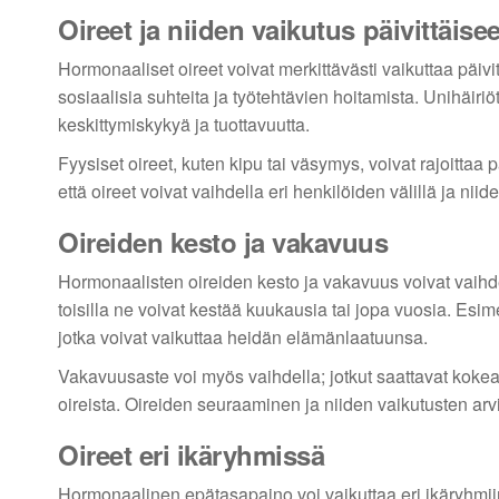
Oireet ja niiden vaikutus päivittäis
Hormonaaliset oireet voivat merkittävästi vaikuttaa päivi
sosiaalisia suhteita ja työtehtävien hoitamista. Unihäiriö
keskittymiskykyä ja tuottavuutta.
Fyysiset oireet, kuten kipu tai väsymys, voivat rajoittaa 
että oireet voivat vaihdella eri henkilöiden välillä ja niid
Oireiden kesto ja vakavuus
Hormonaalisten oireiden kesto ja vakavuus voivat vaihdell
toisilla ne voivat kestää kuukausia tai jopa vuosia. Esi
jotka voivat vaikuttaa heidän elämänlaatuunsa.
Vakavuusaste voi myös vaihdella; jotkut saattavat kokea li
oireista. Oireiden seuraaminen ja niiden vaikutusten arv
Oireet eri ikäryhmissä
Hormonaalinen epätasapaino voi vaikuttaa eri ikäryhmiin e