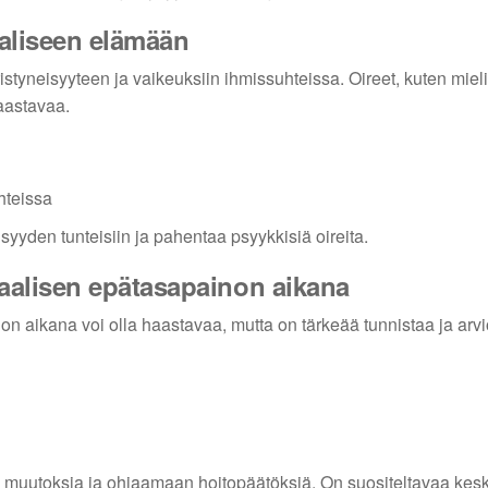
aaliseen elämään
tyneisyyteen ja vaikeuksiin ihmissuhteissa. Oireet, kuten miel
aastavaa.
hteissa
syyden tunteisiin ja pahentaa psyykkisiä oireita.
alisen epätasapainon aikana
aikana voi olla haastavaa, mutta on tärkeää tunnistaa ja arvi
 muutoksia ja ohjaamaan hoitopäätöksiä. On suositeltavaa kesk