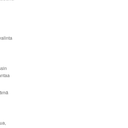
alinta
ssin
antaa
Nämä
ua,