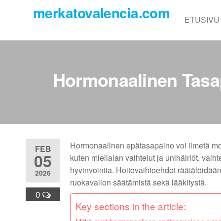
Skip
merkatovalencia.com
to
ETUSIVU
the
content
Hormonaalinen Tasap
Hormonaalinen epätasapaino voi ilmetä moni
FEB
05
kuten mielialan vaihtelut ja unihäiriöt, vaiht
hyvinvointia. Hoitovaihtoehdot räätälöidää
2026
ruokavalion säätämistä sekä lääkitystä.
0
Key sections in the article: