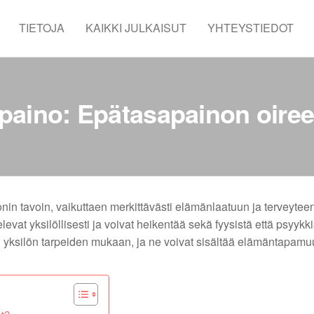
TIETOJA
KAIKKI JULKAISUT
YHTEYSTIEDOT
aino: Epätasapainon oireet
n tavoin, vaikuttaen merkittävästi elämänlaatuun ja terveyteen
elevat yksilöllisesti ja voivat heikentää sekä fyysistä että psyykk
n yksilön tarpeiden mukaan, ja ne voivat sisältää elämäntapamu