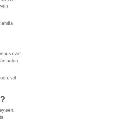
yviin
iehillä
sennus ovat
mänlaatua.
noon, voi
n?
eyteen.
ta