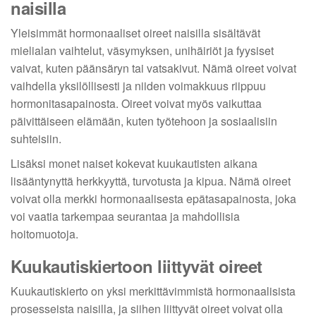
naisilla
Yleisimmät hormonaaliset oireet naisilla sisältävät
mielialan vaihtelut, väsymyksen, unihäiriöt ja fyysiset
vaivat, kuten päänsäryn tai vatsakivut. Nämä oireet voivat
vaihdella yksilöllisesti ja niiden voimakkuus riippuu
hormonitasapainosta. Oireet voivat myös vaikuttaa
päivittäiseen elämään, kuten työtehoon ja sosiaalisiin
suhteisiin.
Lisäksi monet naiset kokevat kuukautisten aikana
lisääntynyttä herkkyyttä, turvotusta ja kipua. Nämä oireet
voivat olla merkki hormonaalisesta epätasapainosta, joka
voi vaatia tarkempaa seurantaa ja mahdollisia
hoitomuotoja.
Kuukautiskiertoon liittyvät oireet
Kuukautiskierto on yksi merkittävimmistä hormonaalisista
prosesseista naisilla, ja siihen liittyvät oireet voivat olla