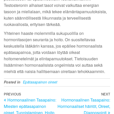
Testosteronin alhaiset tasot voivat vaikuttaa energian
tasoon ja mielialaan, mikä tekee elämäntapamuutoksista,
kuten säännöllisestä liikunnasta ja terveellisestä
ruokavaliosta, erityisen tärkeää.
Yhteinen haaste molemmilla sukupuolilla on
hormonitasojen seuranta ja hoito. On suositeltavaa
keskustella lääkärin kanssa, jos epäilee hormonaalista
epätasapainoa, jotta voidaan löytää oikeat
hoitomenetelmät ja elintapamuutokset. Tietoisuuden
lisääminen hormonaalisista ongelmista voi auttaa sekä
miehiä että naisia hallitsemaan oireitaan tehokkaammin.
Posted in
Epätasapainon oireet
Post
Previous
PREVIOUS
NEXT
N
Hormonaalinen Tasapaino:
Hormonaalinen Tasapaino:
Post
Po
navigation
Miesten epätasapainon
Hormonaaliset häiriöt, Oireet,
oireet, Tunnistaminen, Hoito
Diagnosointi