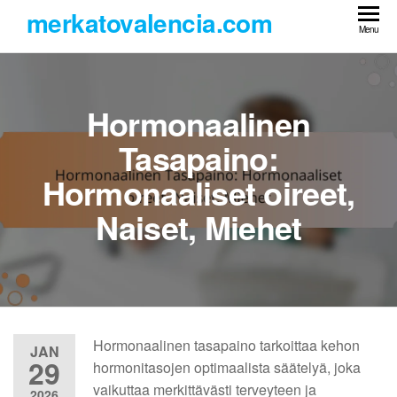
Skip
merkatovalencia.com
to
Menu
the
content
Hormonaalinen
Tasapaino:
Hormonaaliset oireet,
Naiset, Miehet
Hormonaalinen tasapaino tarkoittaa kehon
JAN
29
hormonitasojen optimaalista säätelyä, joka
vaikuttaa merkittävästi terveyteen ja
2026