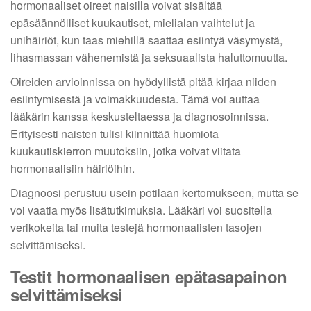
hormonaaliset oireet naisilla voivat sisältää
epäsäännölliset kuukautiset, mielialan vaihtelut ja
unihäiriöt, kun taas miehillä saattaa esiintyä väsymystä,
lihasmassan vähenemistä ja seksuaalista haluttomuutta.
Oireiden arvioinnissa on hyödyllistä pitää kirjaa niiden
esiintymisestä ja voimakkuudesta. Tämä voi auttaa
lääkärin kanssa keskusteltaessa ja diagnosoinnissa.
Erityisesti naisten tulisi kiinnittää huomiota
kuukautiskierron muutoksiin, jotka voivat viitata
hormonaalisiin häiriöihin.
Diagnoosi perustuu usein potilaan kertomukseen, mutta se
voi vaatia myös lisätutkimuksia. Lääkäri voi suositella
verikokeita tai muita testejä hormonaalisten tasojen
selvittämiseksi.
Testit hormonaalisen epätasapainon
selvittämiseksi