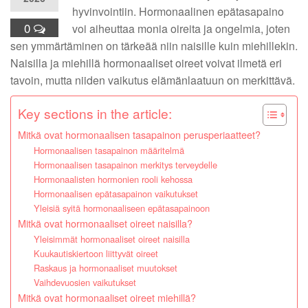
hyvinvointiin. Hormonaalinen epätasapaino
0
voi aiheuttaa monia oireita ja ongelmia, joten
sen ymmärtäminen on tärkeää niin naisille kuin miehillekin.
Naisilla ja miehillä hormonaaliset oireet voivat ilmetä eri
tavoin, mutta niiden vaikutus elämänlaatuun on merkittävä.
Key sections in the article:
Mitkä ovat hormonaalisen tasapainon perusperiaatteet?
Hormonaalisen tasapainon määritelmä
Hormonaalisen tasapainon merkitys terveydelle
Hormonaalisten hormonien rooli kehossa
Hormonaalisen epätasapainon vaikutukset
Yleisiä syitä hormonaaliseen epätasapainoon
Mitkä ovat hormonaaliset oireet naisilla?
Yleisimmät hormonaaliset oireet naisilla
Kuukautiskiertoon liittyvät oireet
Raskaus ja hormonaaliset muutokset
Vaihdevuosien vaikutukset
Mitkä ovat hormonaaliset oireet miehillä?