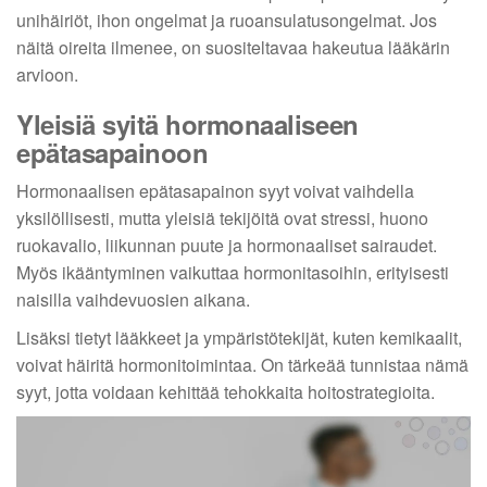
unihäiriöt, ihon ongelmat ja ruoansulatusongelmat. Jos
näitä oireita ilmenee, on suositeltavaa hakeutua lääkärin
arvioon.
Yleisiä syitä hormonaaliseen
epätasapainoon
Hormonaalisen epätasapainon syyt voivat vaihdella
yksilöllisesti, mutta yleisiä tekijöitä ovat stressi, huono
ruokavalio, liikunnan puute ja hormonaaliset sairaudet.
Myös ikääntyminen vaikuttaa hormonitasoihin, erityisesti
naisilla vaihdevuosien aikana.
Lisäksi tietyt lääkkeet ja ympäristötekijät, kuten kemikaalit,
voivat häiritä hormonitoimintaa. On tärkeää tunnistaa nämä
syyt, jotta voidaan kehittää tehokkaita hoitostrategioita.