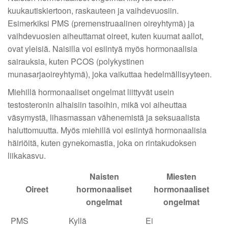
kuukautiskiertoon, raskauteen ja vaihdevuosiin.
Esimerkiksi PMS (premenstruaalinen oireyhtymä) ja
vaihdevuosien aiheuttamat oireet, kuten kuumat aallot,
ovat yleisiä. Naisilla voi esiintyä myös hormonaalisia
sairauksia, kuten PCOS (polykystinen
munasarjaoireyhtymä), joka vaikuttaa hedelmällisyyteen.
Miehillä hormonaaliset ongelmat liittyvät usein
testosteronin alhaisiin tasoihin, mikä voi aiheuttaa
väsymystä, lihasmassan vähenemistä ja seksuaalista
haluttomuutta. Myös miehillä voi esiintyä hormonaalisia
häiriöitä, kuten gynekomastia, joka on rintakudoksen
liikakasvu.
Naisten
Miesten
Oireet
hormonaaliset
hormonaaliset
ongelmat
ongelmat
PMS
Kyllä
Ei