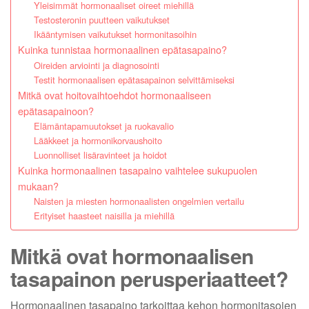
Yleisimmät hormonaaliset oireet miehillä
Testosteronin puutteen vaikutukset
Ikääntymisen vaikutukset hormonitasoihin
Kuinka tunnistaa hormonaalinen epätasapaino?
Oireiden arviointi ja diagnosointi
Testit hormonaalisen epätasapainon selvittämiseksi
Mitkä ovat hoitovaihtoehdot hormonaaliseen
epätasapainoon?
Elämäntapamuutokset ja ruokavalio
Lääkkeet ja hormonikorvaushoito
Luonnolliset lisäravinteet ja hoidot
Kuinka hormonaalinen tasapaino vaihtelee sukupuolen
mukaan?
Naisten ja miesten hormonaalisten ongelmien vertailu
Erityiset haasteet naisilla ja miehillä
Mitkä ovat hormonaalisen
tasapainon perusperiaatteet?
Hormonaalinen tasapaino tarkoittaa kehon hormonitasojen