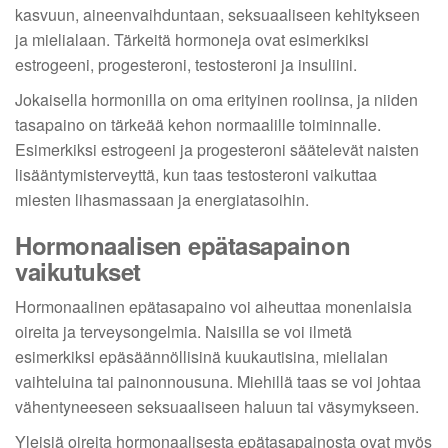
kasvuun, aineenvaihduntaan, seksuaaliseen kehitykseen
ja mielialaan. Tärkeitä hormoneja ovat esimerkiksi
estrogeeni, progesteroni, testosteroni ja insuliini.
Jokaisella hormonilla on oma erityinen roolinsa, ja niiden
tasapaino on tärkeää kehon normaalille toiminnalle.
Esimerkiksi estrogeeni ja progesteroni säätelevät naisten
lisääntymisterveyttä, kun taas testosteroni vaikuttaa
miesten lihasmassaan ja energiatasoihin.
Hormonaalisen epätasapainon
vaikutukset
Hormonaalinen epätasapaino voi aiheuttaa monenlaisia
oireita ja terveysongelmia. Naisilla se voi ilmetä
esimerkiksi epäsäännöllisinä kuukautisina, mielialan
vaihteluina tai painonnousuna. Miehillä taas se voi johtaa
vähentyneeseen seksuaaliseen haluun tai väsymykseen.
Yleisiä oireita hormonaalisesta epätasapainosta ovat myös