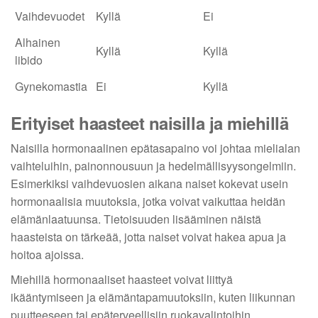
Vaihdevuodet
Kyllä
Ei
Alhainen
Kyllä
Kyllä
libido
Gynekomastia
Ei
Kyllä
Erityiset haasteet naisilla ja miehillä
Naisilla hormonaalinen epätasapaino voi johtaa mielialan
vaihteluihin, painonnousuun ja hedelmällisyysongelmiin.
Esimerkiksi vaihdevuosien aikana naiset kokevat usein
hormonaalisia muutoksia, jotka voivat vaikuttaa heidän
elämänlaatuunsa. Tietoisuuden lisääminen näistä
haasteista on tärkeää, jotta naiset voivat hakea apua ja
hoitoa ajoissa.
Miehillä hormonaaliset haasteet voivat liittyä
ikääntymiseen ja elämäntapamuutoksiin, kuten liikunnan
puutteeseen tai epäterveellisiin ruokavalintoihin.