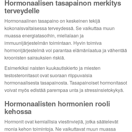
Hormonaalisen tasapainon merkitys
terveydelle
Hormonaalinen tasapaino on keskeinen tekijä
kokonaisvaltaisessa terveydessä. Se vaikuttaa muun
muassa energiatasoihin, mielialaan ja
immuunijärjestelmän toimintaan. Hyvin toimiva
hormonijärjestelmä voi parantaa elämänlaatua ja vähentää
kroonisten sairauksien riskiä.
Esimerkiksi naisten kuukautiskierto ja miesten
testosteronitasot ovat suoraan riippuvaisia
hormonaalisesta tasapainosta. Tasapainoiset hormonitasot
voivat myös edistää parempaa unta ja stressinsietokykyä.
Hormonaalisten hormonien rooli
kehossa
Hormonit ovat kemiallisia viestinviejiä, jotka säätelevät
monia kehon toimintoja. Ne vaikuttavat muun muassa