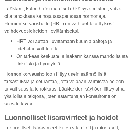
Lääkkeet, kuten hormonaaliset ehkäisyvalmisteet, voivat
olla tehokkaita keinoja tasapainottaa hormoneja.
Hormonikorvaushoito (HRT) on vaihtoehto erityisesti
vaihdevuosioireiden lievittämiseksi.
HRT voi auttaa lievittämään kuumia aaltoja ja
mielialan vaihteluita.
On tärkeää keskustella lääkärin kanssa mahdollisista
riskeistä ja hyödyistä.
Hormonikorvaushoitoon liittyy usein säännöllisiä
tarkastuksia ja seurantaa, jotta voidaan varmistaa hoidon
turvallisuus ja tehokkuus. Lääkkeiden käyttöön liittyy aina
yksilöllisiä tekijöitä, joten asiantuntijan konsultointi on
suositeltavaa.
Luonnolliset lisäravinteet ja hoidot
Luonnolliset lisäravinteet, kuten vitamiinit ja mineraalit,