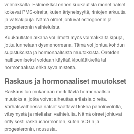
voimakkaita. Esimerkiksi ennen kuukautisia monet naiset
kokevat PMS-oireita, kuten ärtyneisyyttä, rintojen arkuutta
ja vatsakipuja. Nämä oireet johtuvat estrogeenin ja
progesteronin vaihteluista.
Kuukautisten aikana voi ilmetä myös voimakkaita kipuja,
jotka tunnetaan dysmenorreana. Tämä voi johtua kohdun
supistuksista ja hormonaalisista muutoksista. Oireiden
hallitsemiseksi voidaan käyttää kipulääkkeitä tai
hormonaalisia ehkäisyvalmisteita.
Raskaus ja hormonaaliset muutokset
Raskaus tuo mukanaan merkittäviä hormonaalisia
muutoksia, jotka voivat aiheuttaa erilaisia oireita.
Varhaisvaiheessa naiset saattavat kokea pahoinvointia,
väsymystä ja mielialan vaihteluita. Nämä oireet johtuvat
erityisesti raskaushormonien, kuten hCG:n ja
progesteronin, noususta.