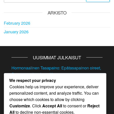
for:
ARKISTO
February 2026
January 2026
UUSIMMAT JULKAISUT
Hormonaalinen Tasapaino: Epätasapainon oireet,
Stressin vaikutukset, Hoito
We respect your privacy
Hormonaalinen Tasapaino: Epätasapainon oireet,
Cookies help us improve your experience, deliver
Vaikutukset, Hoidot
personalized content, and analyze traffic. You can
Hormonaalinen Tasapaino: Miesten
choose which cookies to allow by clicking
epätasapainon oireet, Tunnistaminen, Hoito
Customize
. Click
Accept All
to consent or
Reject
All
to decline non-essential cookies.
Hormonaalinen Tasapaino: Naisten ikääntymisen