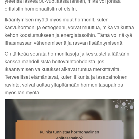
yleensä laskea 30-vuotiaasta lähtien, mikä voi johtaa
erilaisiin hormonaalisiin oireisiin.
Ikääntymisen myötä myös muut hormonit, kuten
kasvuhormoni ja estrogeeni, voivat muuttua, mikä vaikuttaa
kehon koostumukseen ja energiatasoihin. Tämä voi näkyä
lihasmassan vähenemisenä ja rasvan lisääntymisenä.
On tärkeää seurata hormonitasoja ja keskustella lääkärin
kanssa mahdollisista hoitovaihtoehdoista, jos
ikääntymisen vaikutukset alkavat tuntua merkittäviltä.
Terveelliset elämäntavat, kuten liikunta ja tasapainoinen
ravinto, voivat auttaa ylläpitämään hormonitasapainoa
myös iän myötä.