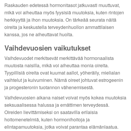
Raskauden edetessä hormonitasot jatkuvasti muuttuvat,
mikä voi aiheuttaa myös fyysisiä muutoksia, kuten rintojen
herkkyyttä ja ihon muutoksia. On tärkeää seurata näitä
oireita ja keskustella terveydenhuollon ammattilaisen
kanssa, jos ne aiheuttavat huolta.
Vaihdevuosien vaikutukset
Vaihdevuodet merkitsevät merkittävää hormonaalista
muutosta naisilla, mikä voi aiheuttaa monia oireita.
Tyypillisiä oireita ovat kuumat aallot, yöheräily, mielialan
vaihtelut ja kuivuminen. Nämä oireet johtuvat estrogeenin
ja progesteronin tuotannon vähenemisestä.
Vaihdevuosien aikana naiset voivat myös kokea muutoksia
seksuaalisessa halussa ja emättimen terveydessä.
Oireiden lievittämiseksi on saatavilla erilaisia
hoitomenetelmiä, kuten hormonihoitoja ja
elintapamuutoksia, jotka voivat parantaa elämänlaatua.