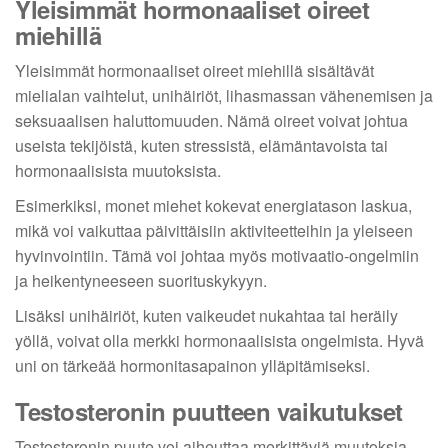
Yleisimmät hormonaaliset oireet
miehillä
Yleisimmät hormonaaliset oireet miehillä sisältävät
mielialan vaihtelut, unihäiriöt, lihasmassan vähenemisen ja
seksuaalisen haluttomuuden. Nämä oireet voivat johtua
useista tekijöistä, kuten stressistä, elämäntavoista tai
hormonaalisista muutoksista.
Esimerkiksi, monet miehet kokevat energiatason laskua,
mikä voi vaikuttaa päivittäisiin aktiviteetteihin ja yleiseen
hyvinvointiin. Tämä voi johtaa myös motivaatio-ongelmiin
ja heikentyneeseen suorituskykyyn.
Lisäksi unihäiriöt, kuten vaikeudet nukahtaa tai heräily
yöllä, voivat olla merkki hormonaalisista ongelmista. Hyvä
uni on tärkeää hormonitasapainon ylläpitämiseksi.
Testosteronin puutteen vaikutukset
Testosteronin puute voi aiheuttaa merkittäviä muutoksia