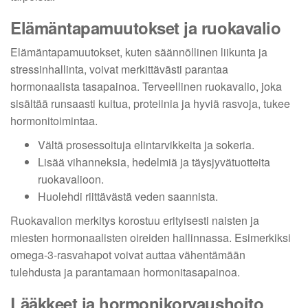
Elämäntapamuutokset ja ruokavalio
Elämäntapamuutokset, kuten säännöllinen liikunta ja
stressinhallinta, voivat merkittävästi parantaa
hormonaalista tasapainoa. Terveellinen ruokavalio, joka
sisältää runsaasti kuitua, proteiinia ja hyviä rasvoja, tukee
hormonitoimintaa.
Vältä prosessoituja elintarvikkeita ja sokeria.
Lisää vihanneksia, hedelmiä ja täysjyvätuotteita
ruokavalioon.
Huolehdi riittävästä veden saannista.
Ruokavalion merkitys korostuu erityisesti naisten ja
miesten hormonaalisten oireiden hallinnassa. Esimerkiksi
omega-3-rasvahapot voivat auttaa vähentämään
tulehdusta ja parantamaan hormonitasapainoa.
Lääkkeet ja hormonikorvaushoito