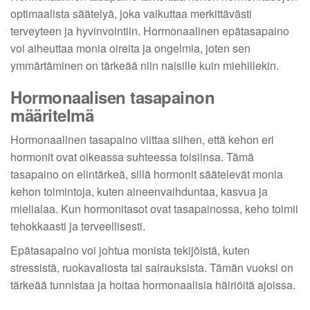
optimaalista säätelyä, joka vaikuttaa merkittävästi
terveyteen ja hyvinvointiin. Hormonaalinen epätasapaino
voi aiheuttaa monia oireita ja ongelmia, joten sen
ymmärtäminen on tärkeää niin naisille kuin miehillekin.
Hormonaalisen tasapainon
määritelmä
Hormonaalinen tasapaino viittaa siihen, että kehon eri
hormonit ovat oikeassa suhteessa toisiinsa. Tämä
tasapaino on elintärkeä, sillä hormonit säätelevät monia
kehon toimintoja, kuten aineenvaihduntaa, kasvua ja
mielialaa. Kun hormonitasot ovat tasapainossa, keho toimii
tehokkaasti ja terveellisesti.
Epätasapaino voi johtua monista tekijöistä, kuten
stressistä, ruokavaliosta tai sairauksista. Tämän vuoksi on
tärkeää tunnistaa ja hoitaa hormonaalisia häiriöitä ajoissa.