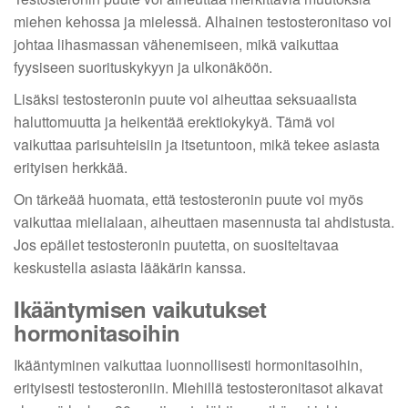
miehen kehossa ja mielessä. Alhainen testosteronitaso voi
johtaa lihasmassan vähenemiseen, mikä vaikuttaa
fyysiseen suorituskykyyn ja ulkonäköön.
Lisäksi testosteronin puute voi aiheuttaa seksuaalista
haluttomuutta ja heikentää erektiokykyä. Tämä voi
vaikuttaa parisuhteisiin ja itsetuntoon, mikä tekee asiasta
erityisen herkkää.
On tärkeää huomata, että testosteronin puute voi myös
vaikuttaa mielialaan, aiheuttaen masennusta tai ahdistusta.
Jos epäilet testosteronin puutetta, on suositeltavaa
keskustella asiasta lääkärin kanssa.
Ikääntymisen vaikutukset
hormonitasoihin
Ikääntyminen vaikuttaa luonnollisesti hormonitasoihin,
erityisesti testosteroniin. Miehillä testosteronitasot alkavat