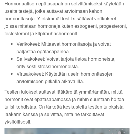
Hormonaalisen epätasapainon selvittämiseksi käytetään
useita testejä, jotka auttavat arvioimaan kehon
hormonitasoja. Yleisimmät testit sisältävät verikokeet,
joissa mitataan hormoneja kuten estrogeeni, progesteroni,
testosteroni ja kilpirauhashormonit.
Verikokeet: Mittaavat hormonitasoja ja voivat
paljastaa epätasapainoa.
Salivakokeet: Voivat tarjota tietoa hormoneista,
erityisesti stressihormoneista.
Virtsakokeet: Käytetään usein hormonitasojen
arvioimiseen pitkällä aikavälillä.
Testien tulokset auttavat lääkäreitä ymmärtämään, mitkä
hormonit ovat epätasapainossa ja mihin suuntaan hoitoa
tulisi kohdistaa. On tärkeää keskustella testien tuloksista
lääkärin kanssa ja selvittää, mitä ne tarkoittavat
yksilöllisesti.