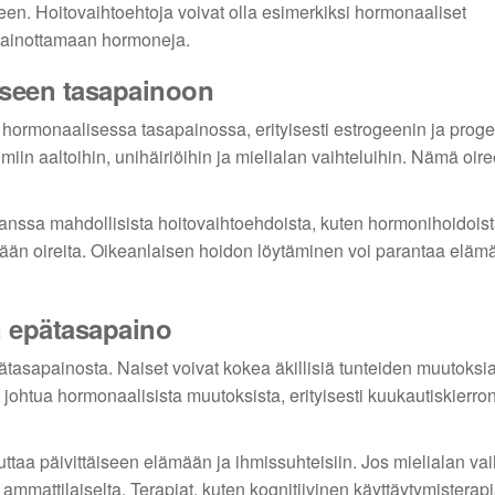
een. Hoitovaihtoehtoja voivat olla esimerkiksi hormonaaliset
apainottamaan hormoneja.
iseen tasapainoon
 hormonaalisessa tasapainossa, erityisesti estrogeenin ja proge
iin aaltoihin, unihäiriöihin ja mielialan vaihteluihin. Nämä oire
anssa mahdollisista hoitovaihtoehdoista, kuten hormonihoidoist
ttämään oireita. Oikeanlaisen hoidon löytäminen voi parantaa eläm
n epätasapaino
ätasapainosta. Naiset voivat kokea äkillisiä tunteiden muutoksia
t johtua hormonaalisista muutoksista, erityisesti kuukautiskierron
kuttaa päivittäiseen elämään ja ihmissuhteisiin. Jos mielialan vai
 ammattilaiselta. Terapiat, kuten kognitiivinen käyttäytymisterapi