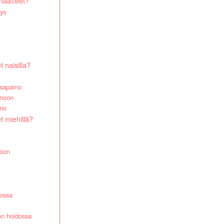
iaatteet?
ys
 naisilla?
asapaino
inoon
ino
t miehillä?
noon
nossa
on hoidossa