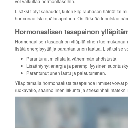
voi vaikuttaa hormonitasoihin.
Lisäksi tietyt sairaudet, kuten kilpirauhasen häiriöt ta
hormonaalista epätasapainoa. On tärkeää tunnistaa nämä s
Hormonaalisen tasapainon ylläpitä
Hormonaalisen tasapainon ylläpitäminen tuo mukanaan 
lisätä energisyyttä ja parantaa unen laatua. Lisäksi se v
Parantunut mieliala ja vähemmän ahdistusta.
Lisääntynyt energia ja parempi fyysinen suoritusky
Parantunut unen laatu ja palautuminen.
Ylläpitämällä hormonaalista tasapainoa ihmiset voivat 
ruokavalio, säännöllinen liikunta ja stressinhallintatekni