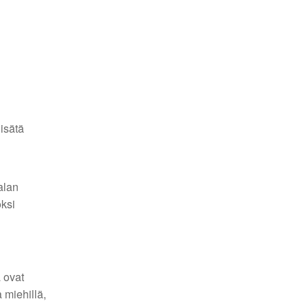
isätä
alan
oksi
ä ovat
 miehillä,