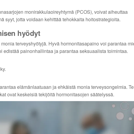
i munasarjojen monirakkulaoireyhtymä (PCOS), voivat aiheuttaa
yyt, jotta voidaan kehittää tehokkaita hoitostrategioita.
misen hyödyt
monia terveyshyötyjä. Hyvä hormonitasapaino voi parantaa mie
oi edistää painonhallintaa ja parantaa seksuaalista toimintaa.
ky.
parantaa elämänlaatuaan ja ehkäistä monia terveysongelmia. Te
ikat ovat keskeisiä tekijöitä hormonitasojen säätelyssä.