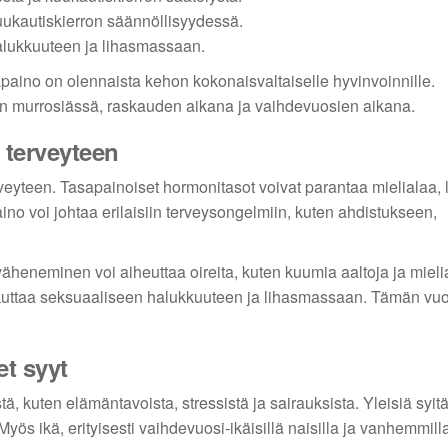
ukautiskierron säännöllisyydessä.
alukkuuteen ja lihasmassaan.
apaino on olennaista kehon kokonaisvaltaiselle hyvinvoinnille.
en murrosiässä, raskauden aikana ja vaihdevuosien aikana.
 terveyteen
veyteen. Tasapainoiset hormonitasot voivat parantaa mielialaa, l
no voi johtaa erilaisiin terveysongelmiin, kuten ahdistukseen,
heneminen voi aiheuttaa oireita, kuten kuumia aaltoja ja mieli
vaikuttaa seksuaaliseen halukkuuteen ja lihasmassaan. Tämän vu
t syyt
, kuten elämäntavoista, stressistä ja sairauksista. Yleisiä syit
yös ikä, erityisesti vaihdevuosi-ikäisillä naisilla ja vanhemmilla