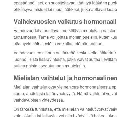
epäsäännölliset, on suositeltavaa kääntyä lääkärin puol
ehkäisyvalmisteet tai muut lääkkeet, jotka auttavat tas
Vaihdevuosien vaikutus hormonaal
Vaihdevuodet aiheuttavat merkittäviä muutoksia naisten
tuotannossa. Tämä voi johtaa moniin oireisiin, kuten kuum
olla hyvin häiritseviä ja vaikuttaa elämänlaatuun.
Vaihdevuosien aikana on tärkeää keskustella lääkärin k
luonnollisista lisäravinteista, jotka voivat auttaa lievi
auttaa naisia sopeutumaan muutoksiin.
Mielialan vaihtelut ja hormonaaline
Mielialan vaihtelut ovat yleinen oire hormonaalisesta ep
surua, ahdistusta tai ärtyneisyyttä. Nämä vaihtelut voiva
vaihdevuosien yhteydessä.
On tärkeää tunnistaa, että mielialan vaihtelut voivat vai
voimakkaita tai jatkuvia, voi olla hyödyllistä hakea tukea