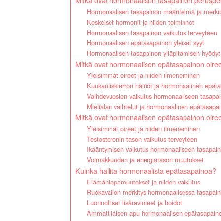
Mitkä ovat hormonaalisen tasapainon perusper
Hormonaalisen tasapainon määritelmä ja merkit
Keskeiset hormonit ja niiden toiminnot
Hormonaalisen tasapainon vaikutus terveyteen
Hormonaalisen epätasapainon yleiset syyt
Hormonaalisen tasapainon ylläpitämisen hyödyt
Mitkä ovat hormonaalisen epätasapainon oireet
Yleisimmät oireet ja niiden ilmeneminen
Kuukautiskierron häiriöt ja hormonaalinen epät
Vaihdevuosien vaikutus hormonaaliseen tasapa
Mielialan vaihtelut ja hormonaalinen epätasapa
Mitkä ovat hormonaalisen epätasapainon oiree
Yleisimmät oireet ja niiden ilmeneminen
Testosteronin tason vaikutus terveyteen
Ikääntymisen vaikutus hormonaaliseen tasapai
Voimakkuuden ja energiatason muutokset
Kuinka hallita hormonaalista epätasapainoa?
Elämäntapamuutokset ja niiden vaikutus
Ruokavalion merkitys hormonaalisessa tasapai
Luonnolliset lisäravinteet ja hoidot
Ammattilaisen apu hormonaalisen epätasapain