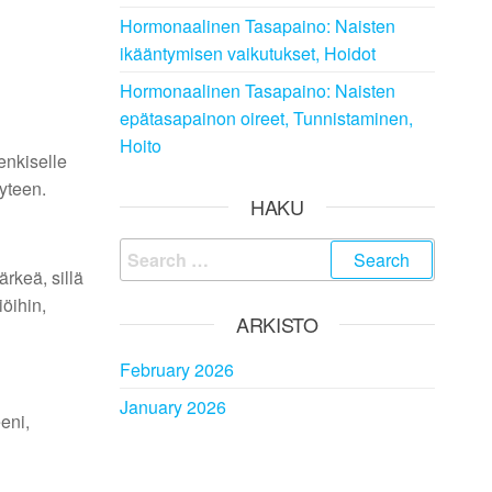
Hormonaalinen Tasapaino: Naisten
ikääntymisen vaikutukset, Hoidot
Hormonaalinen Tasapaino: Naisten
epätasapainon oireet, Tunnistaminen,
Hoito
enkiselle
yteen.
HAKU
Search
rkeä, sillä
for:
öihin,
ARKISTO
February 2026
January 2026
eni,