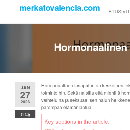
Skip
merkatovalencia.com
to
ETUSIVU
the
content
Hormonaalinen T
Hormonaalinen tasapaino on keskeinen tekij
JAN
27
toimintoihin. Sekä naisilla että miehillä ho
vaihteluina ja seksuaalisen halun heikkenem
2026
parempaa elämänlaatua.
0
Key sections in the article: