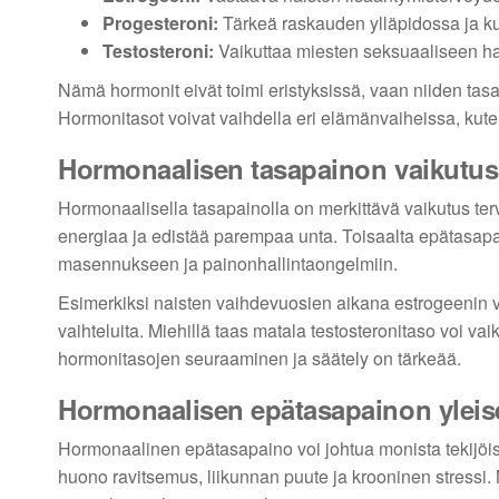
Progesteroni:
Tärkeä raskauden ylläpidossa ja ku
Testosteroni:
Vaikuttaa miesten seksuaaliseen h
Nämä hormonit eivät toimi eristyksissä, vaan niiden tas
Hormonitasot voivat vaihdella eri elämänvaiheissa, kut
Hormonaalisen tasapainon vaikutus
Hormonaalisella tasapainolla on merkittävä vaikutus ter
energiaa ja edistää parempaa unta. Toisaalta epätasapai
masennukseen ja painonhallintaongelmiin.
Esimerkiksi naisten vaihdevuosien aikana estrogeenin vä
vaihteluita. Miehillä taas matala testosteronitaso voi 
hormonitasojen seuraaminen ja säätely on tärkeää.
Hormonaalisen epätasapainon yleise
Hormonaalinen epätasapaino voi johtua monista tekijöistä
huono ravitsemus, liikunnan puute ja krooninen stressi. M