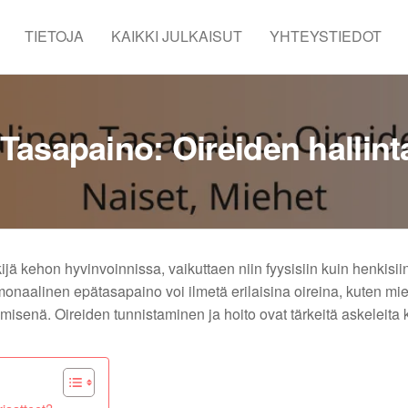
TIETOJA
KAIKKI JULKAISUT
YHTEYSTIEDOT
asapaino: Oireiden hallinta
ä kehon hyvinvoinnissa, vaikuttaen niin fyysisiin kuin henkisii
rmonaalinen epätasapaino voi ilmetä erilaisina oireina, kuten mie
isenä. Oireiden tunnistaminen ja hoito ovat tärkeitä askeleita 