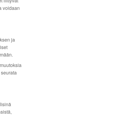
 liittyvät
ta voidaan
ksen ja
iset
lämään.
 muutoksia
 seurata
lisinä
sistä,