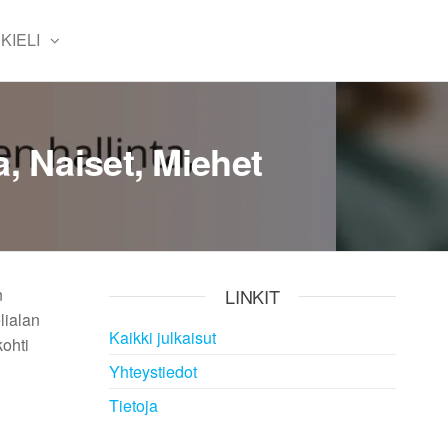
KIELI
, Naiset, Miehet
n
LINKIT
lialan
Kaikki julkaisut
kohti
Yhteystiedot
Tietoja