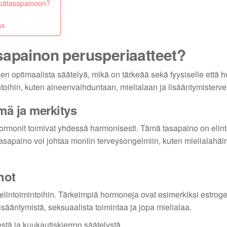
epätasapainoon?
us
sapainon perusperiaatteet?
 optimaalista säätelyä, mikä on tärkeää sekä fyysiselle että h
ntoihin, kuten aineenvaihduntaan, mielialaan ja lisääntymisterve
mä ja merkitys
ormonit toimivat yhdessä harmonisesti. Tämä tasapaino on elintä
sapaino voi johtaa moniin terveysongelmiin, kuten mielialahäiri
not
 elintoimintoihin. Tärkeimpiä hormoneja ovat esimerkiksi estroge
isääntymistä, seksuaalista toimintaa ja jopa mielialaa.
tä ja kuukautiskierron säätelystä.