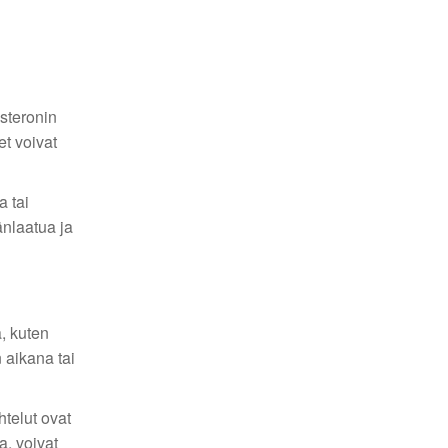
steronin
et voivat
a tai
änlaatua ja
, kuten
 aikana tai
htelut ovat
a, voivat