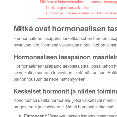
Mitkä ovat hoitovaihtoehdot hormonaaliseen 
Lääkkeet ja niiden vaikutukset
Luonnolliset hoitomenetelmät ja niiden tehokku
Mitkä ovat hormonaalisen ta
Hormonaalinen tasapaino tarkoittaa kehon hormonitasojen
hyvinvoinnille. Hormonit vaikuttavat moniin kehon toimi
Hormonaalisen tasapainon määritel
Hormonaalinen tasapaino tarkoittaa tilaa, jossa kehon h
se vaikuttaa suoraan terveyteen ja elämänlaatuun. Epäta
painonnousuun tai hedelmättömyyteen.
Keskeiset hormonit ja niiden toimin
Keho tuottaa useita hormoneja, jotka vaikuttavat moniin
progesteroni ja testosteroni. Nämä hormonit säätelevät l
Estrogeeni:
Vastaava naisten lisääntymisterveydes