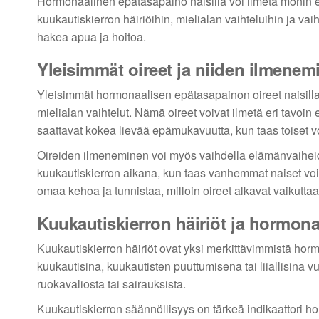
Hormonaalinen epätasapaino naisilla voi ilmetä monin eri t
kuukautiskierron häiriöihin, mielialan vaihteluihin ja va
hakea apua ja hoitoa.
Yleisimmät oireet ja niiden ilmenem
Yleisimmät hormonaalisen epätasapainon oireet naisilla
mielialan vaihtelut. Nämä oireet voivat ilmetä eri tavoin 
saattavat kokea lievää epämukavuutta, kun taas toiset voi
Oireiden ilmeneminen voi myös vaihdella elämänvaihe
kuukautiskierron aikana, kun taas vanhemmat naiset vo
omaa kehoa ja tunnistaa, milloin oireet alkavat vaikuttaa
Kuukautiskierron häiriöt ja hormon
Kuukautiskierron häiriöt ovat yksi merkittävimmistä hor
kuukautisina, kuukautisten puuttumisena tai liiallisina vu
ruokavaliosta tai sairauksista.
Kuukautiskierron säännöllisyys on tärkeä indikaattori ho