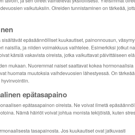
avoin, ja sen oireet vaihtelevat yksilöllisesti. Yleisimmät oireet
ihdevuosien vaikutuksiin. Oireiden tunnistaminen on tärkeää, jot
inen
 sisältävät epäsäännölliset kuukautiset, painonnousun, väsymy
eri naisilla, ja niiden voimakkuus vaihtelee. Esimerkiksi jotkut na
vat kärsiä vakavista oireista, jotka vaikuttavat päivittäiseen e
iden mukaan. Nuoremmat naiset saattavat kokea hormonaalisia
ivat huomata muutoksia vaihdevuosien lähestyessä. On tärkeää
 hyvinvointiin.
aalinen epätasapaino
monaalisen epätasapainon oireista. Ne voivat ilmetä epäsäännöl
otoina. Nämä häiriöt voivat johtua monista tekijöistä, kuten stres
rmonaalisesta tasapainosta. Jos kuukautiset ovat jatkuvasti